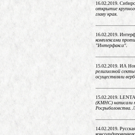
16.02.2019. Сибир
открытие крупного
главу края
.
................................
16.02.2019. Инте
комплексами проти
"Интерфакса"
.
................................
15.02.2019. ИА Но
религиозной секты
осуществляли верб
................................
15.02.2019. LENT
(КМНС) написали п
Росрыболовства. 
................................
14.02.2019. Русска
консолидированную