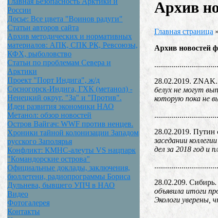
Главная Безопасность Арктики и
Архив но
России
Досье: Все цвета "Воинов радуги"
Статьи авторов сайта
Главная страница
Архив методических и нормативных
материалов: АПК, СПК РК, Ревсоюзы,
Архив новостей ф
КФХ, рыболовство
Статьи по проблемам Севера и
................................
Арктики
Проект "Порт Индига", ж/д
28.02.2019. ZNAK
Сосногорск-Индига, ГХК (метанол) -
белух не могут в
Ненецкий округ. "За" и "Против".
которую пока не в
Идеи развития экономики НАО
................................
Метанол: обзор новостей
Остров Вайгач: WWF против ненцев.
28.02.2019. Путин
Хроники тайной колонизации Западом
заседании коллеги
русского Заполярья
дел за 2018 год и 
Конфликт: КМНС-алеуты VS нацпарк
"Командорские острова"
................................
Официальные доклады, заключения,
бюллетени, радиопрограммы Бориса
28.02.209. Сибирь.
Дульнева, бывшего УПЧ в НАО
объявила итоги пр
Видео
Экологи уверены, 
Фотогалерея
Контакты
................................