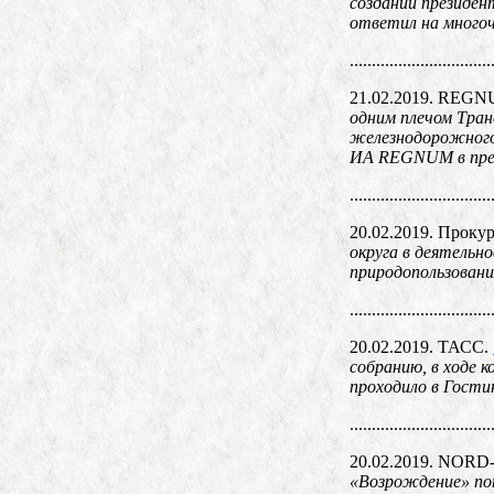
создании президен
ответил на многоч
................................
21.02.2019. REG
одним плечом Тран
железнодорожного 
ИА REGNUM в пре
................................
20.02.2019. Проку
округа в деятельн
природопользован
................................
20.02.2019. ТАСС.
собранию, в ходе 
проходило в Гости
................................
20.02.2019. NOR
«Возрождение» поп