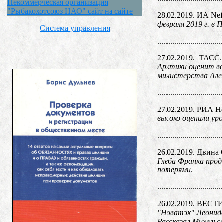
Некоммерческая организация
"Рыбакохотсоюз НАО" сайт на сайте
28.02.2019. ИА Ne
февраля 2019 г. в
Система управления
................................
27.02.2019. ТАСС
Арктики оценит вс
министерства Але
................................
27.02.2019. РИА Н
высоко оценили ур
................................
26.02.2019. Двина
Глеба Франка прод
потерями
.
................................
26.02.2019. ВЕСТ
"Новатэк" Леонидо
Рассказал Михельс