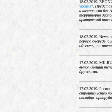
18.02.2019. REG
уровня
"
.
Представ
и технологии для 
территория диалог
арктической пове
................................
18.02.2019. News.r
первую очередь, с
объекты, по мнени
................................
17.02.2019. MK.R
выполняющий тепер
дружками
.
................................
17.02.2019. Регио
строительство нов
отходов горнорудн
................................