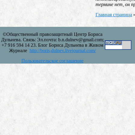
термине нет, он п
Главная страница
©Общественный правозащитный Центр Бориса
Дульнева. Связь: Эл.почта: b.n.dulnev@gmail.com;
+7 916 594 14 23. Блог Бориса Дульнева в Живом
Журнале
http://boris-dulnev.livejournal.com/
Пользовательское соглашение