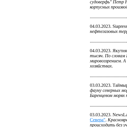
судоверфь" Петр Н
корпусных произво
................................
04.03.2023. Siapres
нефтегазовых терр
................................
04.03.2023. Якутия 
тысяч. По словам 
мировоззрением. А
хозяйствах
.
................................
03.03.2023. Таймы
фауну северных мо
Баренцевом морях п
................................
03.03.2023. NewsL
Севера"
.
Краснояр
происходить без у