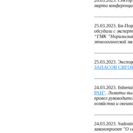
26.03.2023. Секто
марта конференции
................................
25.03.2023. Би-Пор
обсудили с экспер
“ГМК ”Норильский 
этнологической эк
................................
25.03.2023. Экспо
ЗАПАСОВ СИГО
................................
24.03.2023. fishretai
РАН"
.
Лимиты выло
провел руководите
хозяйства и океан
................................
24.03.2023. Sudostr
законопроект "О с