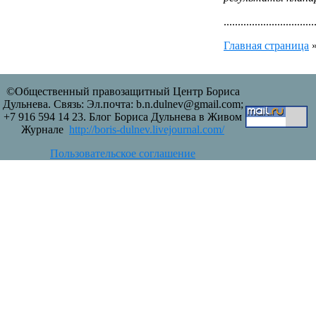
................................
Главная страница
©Общественный правозащитный Центр Бориса
Дульнева. Связь: Эл.почта: b.n.dulnev@gmail.com;
+7 916 594 14 23. Блог Бориса Дульнева в Живом
Журнале
http://boris-dulnev.livejournal.com/
Пользовательское соглашение