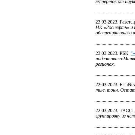
экспертов от наук
................................
23.03.2023. Газета.
НК «Роснефть» и 
обеспечивающего в
................................
23.03.2023. РБК.
"
подготовило Минво
регионах
.
................................
22.03.2023. FishNe
тыс. тонн. Остатк
................................
22.03.2023. ТАСС.
группировку из че
................................