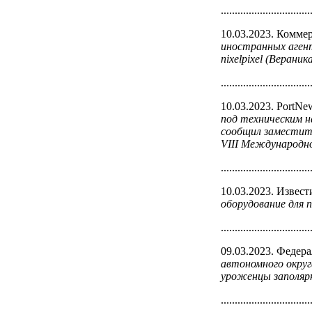
................................
10.03.2023. Комме
иностранных агент
nixelpixel (Веран
................................
10.03.2023. PortNe
под техническим н
сообщил заместите
VIII Международно
................................
10.03.2023. Извест
оборудование для 
................................
09.03.2023. Федер
автономного округ
уроженцы заполярн
................................