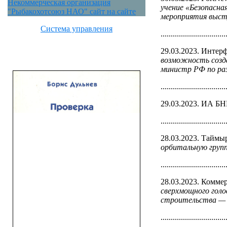
Некоммерческая организация
учение «Безопасна
"Рыбакохотсоюз НАО" сайт на сайте
мероприятия выст
Система управления
................................
29.03.2023. Интер
возможность созд
министр РФ по раз
................................
29.03.2023. ИА Б
................................
28.03.2023. Таймы
орбитальную групп
................................
28.03.2023. Комме
сверхмощного голо
строительства — 
................................