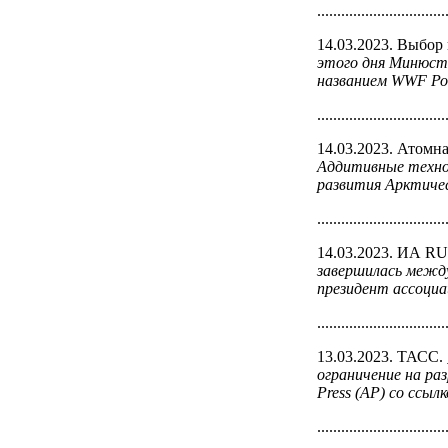
................................
14.03.2023. Выбор
этого дня Минюст 
названием WWF Ро
................................
14.03.2023. Атомна
Аддитивные технол
развития Арктичес
................................
14.03.2023. ИА 
завершилась между
президент ассоциа
................................
13.03.2023. ТАСС.
ограничение на ра
Press (AP) со ссыл
................................