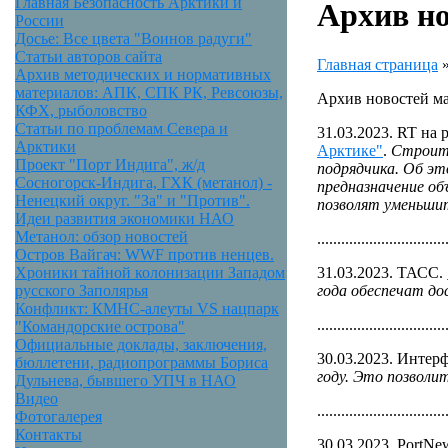
Главная Безопасность Арктики и
Архив но
России
Досье: Все цвета "Воинов радуги"
Статьи авторов сайта
Главная страница
Архив методических и нормативных
материалов: АПК, СПК РК, Ревсоюзы,
Архив новостей ма
КФХ, рыболовство
Статьи по проблемам Севера и
31.03.2023. RT на 
Арктики
Арктике"
.
Строите
Проект "Порт Индига", ж/д
подрядчика. Об э
Сосногорск-Индига, ГХК (метанол) -
предназначение об
Ненецкий округ. "За" и "Против".
позволят уменьшит
Идеи развития экономики НАО
Метанол: обзор новостей
................................
Остров Вайгач: WWF против ненцев.
31.03.2023. ТАСС.
Хроники тайной колонизации Западом
года обеспечат до
русского Заполярья
Конфликт: КМНС-алеуты VS нацпарк
................................
"Командорские острова"
Официальные доклады, заключения,
30.03.2023. Интер
бюллетени, радиопрограммы Бориса
году. Это позволи
Дульнева, бывшего УПЧ в НАО
Видео
................................
Фотогалерея
Контакты
30.03.2023. PortNe