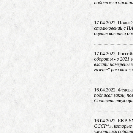
поддержки частны
................................
17.04.2022. Полит
столкновений с НА
оценил военный о
................................
17.04.2022. Россий
обороты - в 2021 
власти намерены з
газете" рассказал
................................
16.04.2022. Федер
подписал закон, п
Соответствующий 
................................
16.04.2022. EKB
СССР*», которые н
умудрились собрат