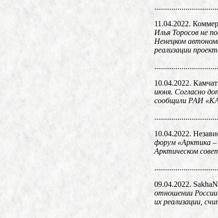
................................
11.04.2022. Комме
Илья Торосов не п
Ненецком автономн
реализации проект
................................
10.04.2022. Камча
июня. Согласно до
сообщили РАИ «К
................................
10.04.2022. Незави
форум «Арктика – 
Арктическом совет
................................
09.04.2022. Sakha
отношении России,
их реализации, с