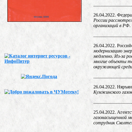
................................
26.04.2022. Федер
России рассмотре
организаций в РФ
.
................................
26.04.2022. Россий
модернизацию энер
медленно. Из-за р
многие объекты те
окружающей сред
................................
26.04.2022. Няръя
Кумжинского газок
................................
25.04.2022. Агент
газонасыщенной ме
сотрудник Сколтех