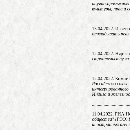
научно-промыслово
культуры, прав и 
................................
13.04.2022. Извест
откладывать реали
................................
12.04.2022. Няръя
строительству газ
................................
12.04.2022. Коми
Российского союза
интегрированного
Индига и железнод
................................
11.04.2022. РИА Н
общества" (РЭО) 
иностранных агент