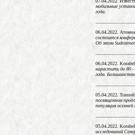
07.04.2022. Извест
мобильные установ
года
.
................................
06.04.2022. Атомна
состоится конфер
Об этом Sudostroen
................................
06.04.2022. Korabel
нарастить до 80 -
года. Большинство
................................
05.04.2022. Transsi
посвященном пробл
популяция осенней
................................
05.04.2022. Korabel
исследований Сев