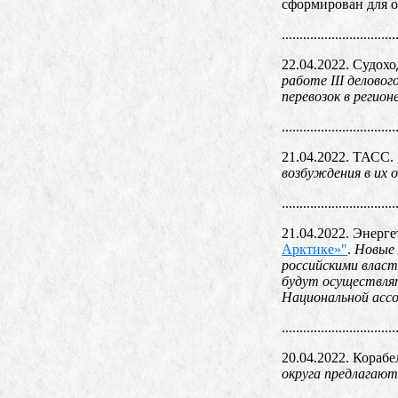
сформирован для о
................................
22.04.2022. Судох
работе III делово
перевозок в регио
................................
21.04.2022. ТАСС.
возбуждения в их 
................................
21.04.2022. Энерг
Арктике»"
.
Новые 
российскими власт
будут осуществлят
Национальной асс
................................
20.04.2022. Корабе
округа предлагают