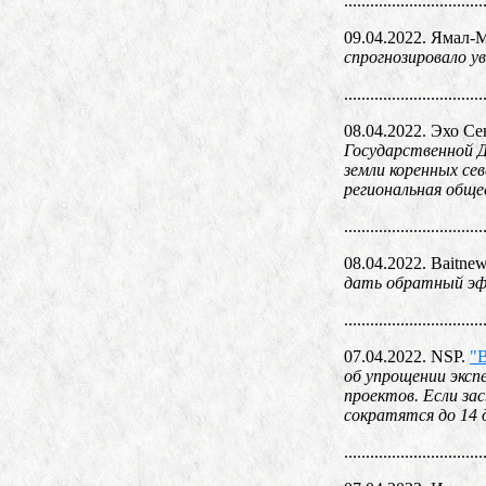
................................
09.04.2022. Ямал-
спрогнозировало у
................................
08.04.2022. Эхо Се
Государственной Д
земли коренных се
региональная обще
................................
08.04.2022. Baitne
дать обратный эфф
................................
07.04.2022. NSP.
"
об упрощении эксп
проектов. Если за
сократятся до 14 
................................