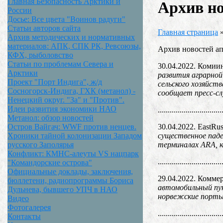
Главная Безопасность Арктики и
Архив но
России
Досье: Все цвета "Воинов радуги"
Статьи авторов сайта
Главная страница
Архив методических и нормативных
материалов: АПК, СПК РК, Ревсоюзы,
Архив новостей ап
КФХ, рыболовство
Статьи по проблемам Севера и
30.04.2022. Коми
Арктики
развития аграрной
Проект "Порт Индига", ж/д
сельского хозяйст
Сосногорск-Индига, ГХК (метанол) -
сообщает пресс-с
Ненецкий округ. "За" и "Против".
Идеи развития экономики НАО
................................
Метанол: обзор новостей
30.04.2022. EastRus
Остров Вайгач: WWF против ненцев.
существенное паде
Хроники тайной колонизации Западом
терминалах ARA, к
русского Заполярья
Конфликт: КМНС-алеуты VS нацпарк
................................
"Командорские острова"
Официальные доклады, заключения,
29.04.2022. Комме
бюллетени, радиопрограммы Бориса
автомобильный пун
Дульнева, бывшего УПЧ в НАО
норвежские порты.
Видео
Фотогалерея
................................
Контакты