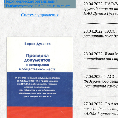
Некоммерческая организация
29.04.2022. НАО-2
"Рыбакохотсоюз НАО" сайт на сайте
круглый стол на т
НАО Дениса Гусев
Система управления
................................
28.04.2022. ТАСС.
расширить уже де
................................
28.04.2022. Ямал 
потребовал от стр
................................
27.04.2022. ТАСС.
Федерального аген
институты самоупр
................................
27.04.2022. Go Arct
полигон для тести
«АРМЗ Горные маш