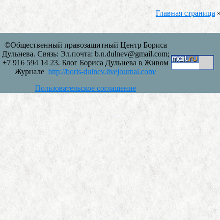
Главная страница
©Общественный правозащитный Центр Бориса
Дульнева. Связь: Эл.почта: b.n.dulnev@gmail.com;
+7 916 594 14 23. Блог Бориса Дульнева в Живом
Журнале
http://boris-dulnev.livejournal.com/
Пользовательское соглашение