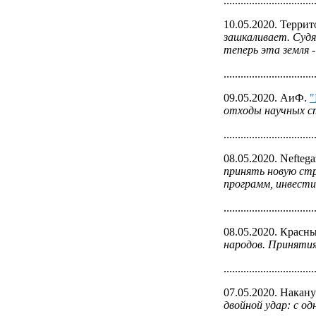
................................
10.05.2020. Терри
зашкаливает. Судя
теперь эта земля 
................................
09.05.2020. АиФ.
"
отходы научных с
................................
08.05.2020. Neftega
принять новую стр
программ, инвести
................................
08.05.2020. Красн
народов. Принятия
................................
07.05.2020. Накану
двойной удар: с о