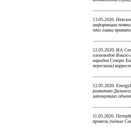
................................
13.05.2020. Невск
информации появил
что главы правите
................................
12.05.2020. ИА Се
оленеводов Ямало-
народов Севера Ха
пересказал коррес
................................
12.05.2020. Energy
развитию Дальнего
затонувших объек
................................
11.05.2020. Петер
провели учёные Са