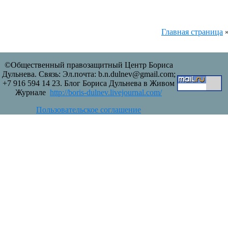
Главная страница
©Общественный правозащитный Центр Бориса
Дульнева. Связь: Эл.почта: b.n.dulnev@gmail.com;
+7 916 594 14 23. Блог Бориса Дульнева в Живом
Журнале
http://boris-dulnev.livejournal.com/
Пользовательское соглашение