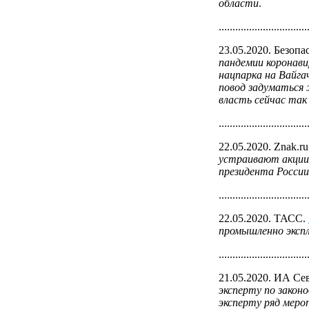
области
.
................................
23.05.2020. Безоп
пандемии коронав
нацпарка на Вайга
повод задуматься 
власть сейчас та
................................
22.05.2020. Znak.r
устраивают акции 
президента России
................................
22.05.2020. ТАСС.
промышленно экспл
................................
21.05.2020. ИА Се
эксперту по закон
эксперту ряд меро