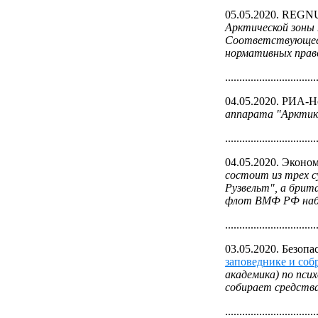
05.05.2020. REG
Арктической зоны
Соответствующее п
нормативных прав
................................
04.05.2020. РИА-
аппарата "Арктик
................................
04.05.2020. Эконо
состоит из трех 
Рузвельт", а брит
флот ВМФ РФ набл
................................
03.05.2020. Безоп
заповеднике и соб
академика) по псих
собирает средства
................................