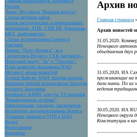
Главная Безопасность Арктики и
Архив но
России
Досье: Все цвета "Воинов радуги"
Статьи авторов сайта
Главная страница
Архив методических и нормативных
материалов: АПК, СПК РК, Ревсоюзы,
Архив новостей м
КФХ, рыболовство
Статьи по проблемам Севера и
31.05.2020. Комме
Арктики
Ненецкого автоном
Проект "Порт Индига", ж/д
объединения двух р
Сосногорск-Индига, ГХК (метанол) -
Ненецкий округ. "За" и "Против".
................................
Идеи развития экономики НАО
31.05.2020. ИА Са
Метанол: обзор новостей
проживающие на т
Остров Вайгач: WWF против ненцев.
дали нивхи. По их
Хроники тайной колонизации Западом
ведения традицио
русского Заполярья
Конфликт: КМНС-алеуты VS нацпарк
................................
"Командорские острова"
Официальные доклады, заключения,
30.05.2020. ИА 
бюллетени, радиопрограммы Бориса
Ненецкого округа 
Дульнева, бывшего УПЧ в НАО
Конституции в кач
Видео
Фотогалерея
................................
Контакты