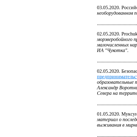
03.05.2020. Россий
необорудованном п
................................
02.05.2020. Prochuk
морзверобойного п
малочисленных нар
ИА "Чукотка"
.
................................
02.05.2020. Безоп
предпринимательс
образовательные п
Александр Воротни
Севера на террит
................................
01.05.2020. Муксу
материал о послед
выживания в мирны
................................