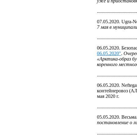
уже и приостанов
................................
07.05.2020. Ugra-
7 мая в муниципал
................................
06.05.2020. Безоп
06.05.2020"
.
Очере
«Арктика-образ бу
коренного местног
................................
06.05.2020. Neftega
контейнеровоз (АЛ
мая 2020 г.
................................
05.05.2020. Весьма
постановление о л
................................