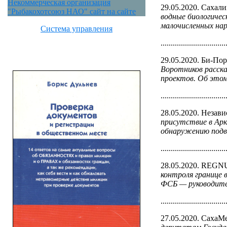
Некоммерческая организация
29.05.2020. Сахал
"Рыбакохотсоюз НАО" сайт на сайте
водные биологичес
малочисленных нар
Система управления
................................
29.05.2020. Би-Пор
Воротников расска
проектов. Об этом
................................
28.05.2020. Незави
присутствие в Арк
обнаружению подв
................................
28.05.2020. REG
контроля границе 
ФСБ — руководите
................................
27.05.2020. СахаМ