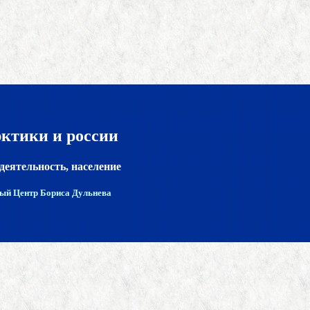
рктики и россии
деятельность, население
ый Центр Бориса Дульнева