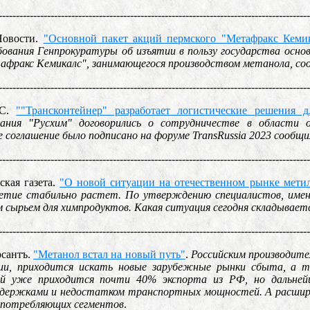
------------------------------------------------------------------------------------------
Новости.
"Основной пакет акций пермского "Метафракс Кемик
ования Генпрокуратуры об изъятии в пользу государства основ
афракс Кемикалс", занимающегося производством метанола, со
------------------------------------------------------------------------------------------
EC.
""Трансконтейнер" разработает логистические решения
ания "Русхим" договорились о сотрудничестве в области о
оглашение было подписано на форуме TransRussia 2023 сообщи
------------------------------------------------------------------------------------------
ская газета.
"О новой ситуации на отечественном рынке метил
летие стабильно растет. По утверждению специалистов, име
м сырьем для химпродуктов. Какая ситуация сегодня складывае
------------------------------------------------------------------------------------------
рсантъ.
"Метанол встал на новый путь"
.
Российским производител
ции, приходится искать новые зарубежные рынки сбыта, а 
ай уже приходится почти 40% экспорта из РФ, но дальней
здержками и недостатком транспортных мощностей. А расширен
 потребляющих сегментов
.