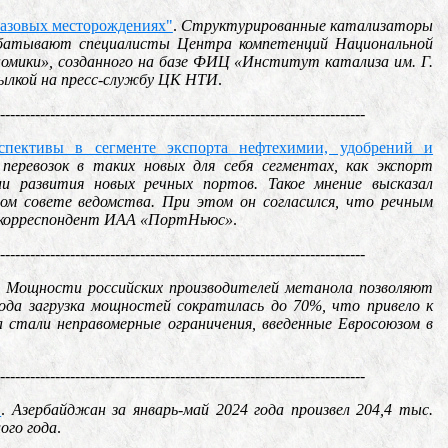
газовых месторождениях"
.
Структурированные катализаторы
рабатывают специалисты Центра компетенций Национальной
номики», созданного на базе ФИЦ «Институт катализа им. Г.
сылкой на пресс-службу ЦК НТИ
.
-------------------------------------------------------------------------
спективы в сегменте экспорта нефтехимии, удобрений и
еревозок в таких новых для себя сегментах, как экспорт
ии развития новых речных портов. Такое мнение высказал
м совете ведомства. При этом он согласился, что речным
 корреспондент ИАА «ПортНьюс»
.
-------------------------------------------------------------------------
.
Мощности российских производителей метанола позволяют
года загрузка мощностей сократилась до 70%, что привело к
 стали неправомерные ограничения, введенные Евросоюзом в
-------------------------------------------------------------------------
"
.
Азербайджан за январь-май 2024 года произвел 204,4 тыс.
ого года
.