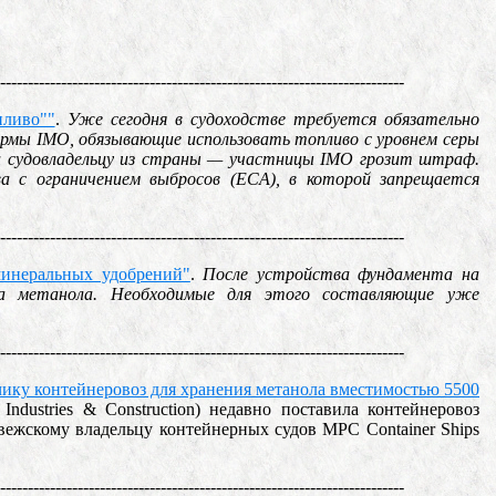
-------------------------------------------------------------------------
пливо""
.
Уже сегодня в судоходстве требуется обязательно
нормы IMO, обязывающие использовать топливо с уровнем серы
ки судовладельцу из страны — участницы IMO грозит штраф.
а с ограничением выбросов (ECA), в которой запрещается
-------------------------------------------------------------------------
минеральных удобрений"
.
После устройства фундамента на
за метанола. Необходимые для этого составляющие уже
-------------------------------------------------------------------------
азчику контейнеровоз для хранения метанола вместимостью 5500
Industries & Construction) недавно поставила контейнеровоз
вежскому владельцу контейнерных судов MPC Container Ships
-------------------------------------------------------------------------