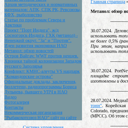
Главная страница
Архив методических и нормативных
материалов: АПК, СПК РК, Ревсоюзы,
Метанол: обзор н
КФХ, рыболовство
Статьи по проблемам Севера и
------------
Арктики
Проект "Порт Индига", ж/д
30.07.2024. Делов
Сосногорск-Индига, ГХК (метанол) -
использовать топл
Ненецкий округ. "За" и "Против".
не более 0,5% (р
Идеи развития экономики НАО
При этом, наприм
Метанол: обзор новостей
использовать топл
Остров Вайгач: WWF против ненцев.
------------
Хроники тайной колонизации Западом
русского Заполярья
30.07.2024. PortN
Конфликт: КМНС-алеуты VS нацпарк
площадке строит
"Командорские острова"
изготовлены и до
Официальные доклады, заключения,
бюллетени, радиопрограммы Бориса
------------
Дульнева, бывшего УПЧ в НАО
Видео
28.07.2024. Медиа
Фотогалерея
тонн"
. Корейская 
Контакты
Colorado, предназ
Некоммерческая организация
(MPCC). Об этом с
"Рыбакохотсоюз НАО" сайт на сайте
------------
Система управления