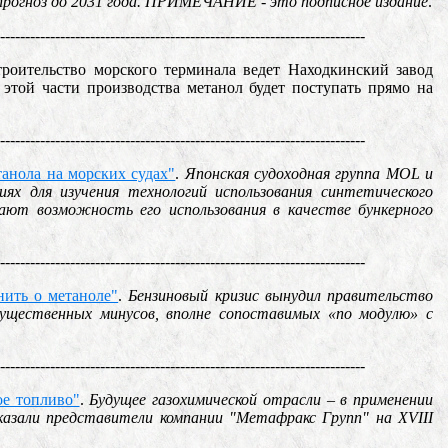
и и прогноз до 2031 года. ПРИМЕЧАНИЕ - это подписное издание
.
-------------------------------------------------------------------------
троительство морского терминала ведет Находкинский завод
этой части производства метанол будет поступать прямо на
-------------------------------------------------------------------------
анола на морских судах"
.
Японская судоходная группа MOL и
ях для изучения технологий использования синтетического
ают возможность его использования в качестве бункерного
-------------------------------------------------------------------------
нить о метаноле"
.
Бензиновый кризис вынудил правительство
ущественных минусов, вполне сопоставимых «по модулю» с
-------------------------------------------------------------------------
ое топливо"
.
Будущее газохимической отрасли – в применении
азали представители компании "Метафракс Групп" на XVIII