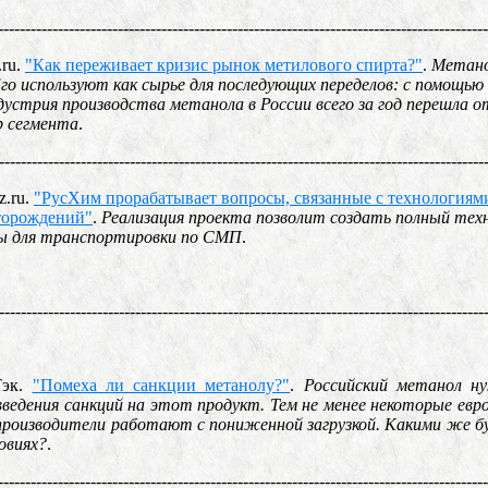
------------------------------------------------------------------------------------------
.ru.
"Как переживает кризис рынок метилового спирта?"
.
Метано
го используют как сырье для последующих переделов: с помощ
дустрия производства метанола в России всего за год перешла 
р сегмента
.
-----------------------------------------------------------------------------------------
z.ru.
"РусХим прорабатывает вопросы, связанные с технологиями
торождений"
.
Реализация проекта позволит создать полный техн
ры для транспортировки по СМП
.
-----------------------------------------------------------------------------------------
Тэк.
"Помеха ли санкции метанолу?"
.
Российский метанол ну
ведения санкций на этот продукт. Тем не менее некоторые евр
производители работают с пониженной загрузкой. Какими же б
овиях?
.
------------------------------------------------------------------------------------------