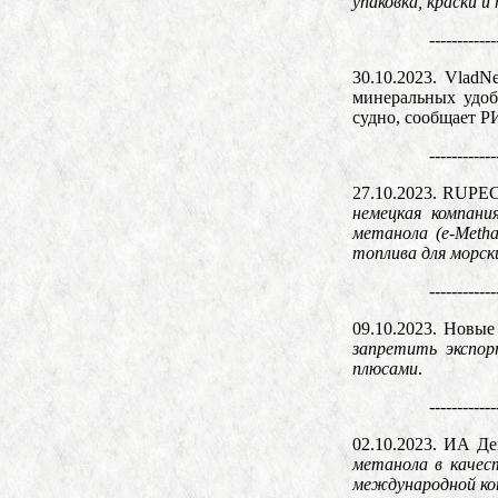
упаковка, краски и
------------
30.10.2023. Vlad
минеральных удоб
судно, сообщает Р
------------
27.10.2023. RUPE
немецкая компани
метанола (e-Meth
топлива для морск
------------
09.10.2023. Новые
запретить экспор
плюсами
.
------------
02.10.2023. ИА Д
метанола в качес
международной ко