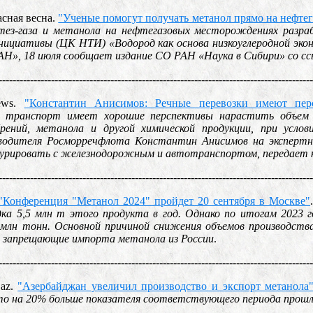
асная весна.
"Ученые помогут получать метанол прямо на нефте
нтез-газа и метанола на нефтегазовых месторождениях раз
нициативы (ЦК НТИ) «Водород как основа низкоуглеродной эко
АН», 18 июля сообщает издание СО РАН «Наука в Сибири» со с
------------------------------------------------------------------------------------------
News.
"Константин Анисимов: Речные перевозки имеют пер
й транспорт имеет хорошие перспективы нарастить объем п
рений, метанола и другой химической продукции, при услов
водителя Росморречфлота Константин Анисимов на экспертно
курировать с железнодорожным и автотранспортом, передает
------------------------------------------------------------------------------------------
"Конференция "Метанол 2024" пройдет 20 сентября в Москве"
дка 5,5 млн т этого продукта в год. Однако по итогам 2023 
 млн тонн. Основной причиной снижения объемов производства
, запрещающие импорта метанола из России
.
------------------------------------------------------------------------------------------
.az.
"Азербайджан увеличил производство и экспорт метанола
то на 20% больше показателя соответствующего периода прошл