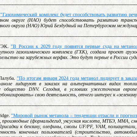
------------------------------------------------------------------------------------------
.
"Газохимический комплекс будет способствовать развитию ре
мном округе (НАО) будет способствовать развитию транс
много округа (НАО) Юрий Бездудный на Петербургском междуна
------------------------------------------------------------------------------------------
оТЭК.
"В России к 2029 году появятся первые суда на метано
упного газохимического комплекса (ГХК), создала проект гру
тельство на зарубежных верфях. Это будут первые в России суд
------------------------------------------------------------------------------------------
аПалуба.
"По итогам января 2024 года метанол лидирует в заказ
таноле лидируют в заказах на альтернативных видах топл
ое общество DNV. Сегодня, в условиях ужесточения европе
рбонизировать» свою деятельность, отчего интерес к «зеленом
------------------------------------------------------------------------------------------
ridge.
"Мировой рынок метанола – тенденции отрасли и прогноз
ие), производные (формальдегид, уксусная кислота, МТБЭ, ММА, 
Присадки к бензину, олефины, смолы UF/PF, VAM, полиацетали
енность конечных пользователей (строительство, автомобил