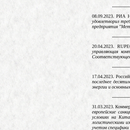
------------
08.09.2023. РИА 
удовлетворил треб
предприятия "Мет
------------
20.04.2023. RUP
управляющая комп
Соответствующее с
------------
17.04.2023. Россий
последнее десяти
энергии и основны
------------
31.03.2023. Комме
европейские санк
условиях на Кит
логистическими и
учетом специфики