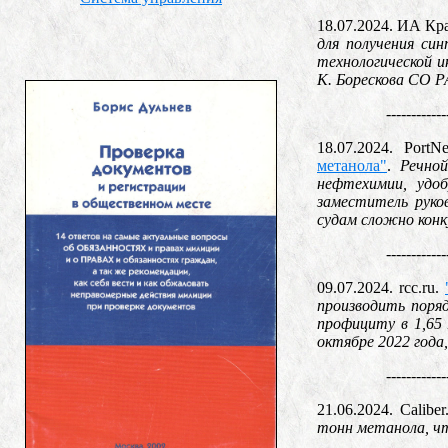
18.07.2024. ИА Кр
для получения си
технологической и
К. Борескова СО Р
------------
18.07.2024. Port
метанола"
.
Речно
нефтехимии, удоб
заместитель руко
судам сложно кон
------------
09.07.2024. rcc.ru.
производить поря
профициту в 1,65
октябре 2022 года
------------
21.06.2024. Caliber
тонн метанола, ч