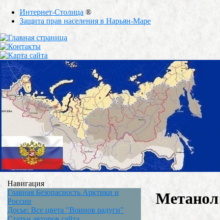
Интернет-Столица
®
Защита прав населения в Нарьян-Маре
Навигация
Главная Безопасность Арктики и
Метанол:
России
Досье: Все цвета "Воинов радуги"
Статьи авторов сайта