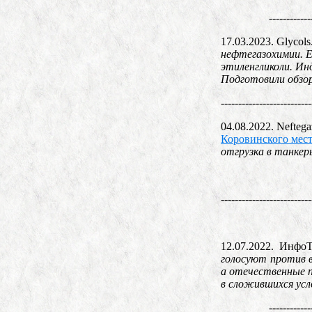
------------
17.03.2023. Glycols
нефтегазохимии. Е
этиленгликоли. Ин
Подготовили обзо
--------------------------
04.08.2022. Neftega
Коровинского мес
отгрузка в танке
--------------------------
12.07.2022. Инфо
голосуют против в
а отечественные 
в сложившихся усл
------------