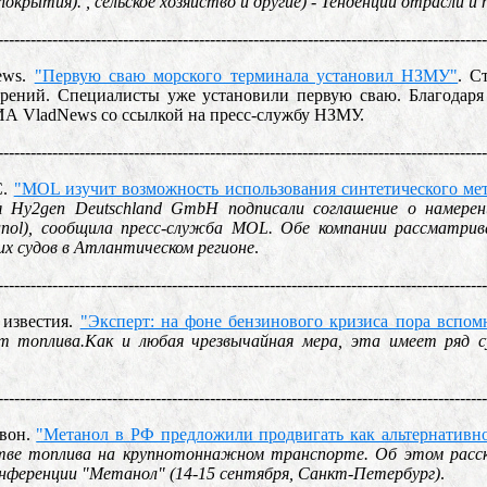
 покрытия). , сельское хозяйство и другие) - Тенденции отрасл
------------------------------------------------------------------------------------------
News.
"Первую сваю морского терминала установил НЗМУ"
. С
рений. Специалисты уже установили первую сваю. Благодаря 
ИА VladNews со ссылкой на пресс-службу НЗМУ.
------------------------------------------------------------------------------------------
C.
"MOL изучит возможность использования синтетического мет
я Hy2gen Deutschland GmbH подписали соглашение о намерени
anol), сообщила пресс-служба MOL. Обе компании рассматрив
их судов в Атлантическом регионе
.
------------------------------------------------------------------------------------------
 известия.
"Эксперт: на фоне бензинового кризиса пора вспом
т топлива.Как и любая чрезвычайная мера, эта имеет ряд с
------------------------------------------------------------------------------------------
евон.
"Метанол в РФ предложили продвигать как альтернативн
тве топлива на крупнотоннажном транспорте. Об этом расск
нференции "Метанол" (14-15 сентября, Санкт-Петербург)
.