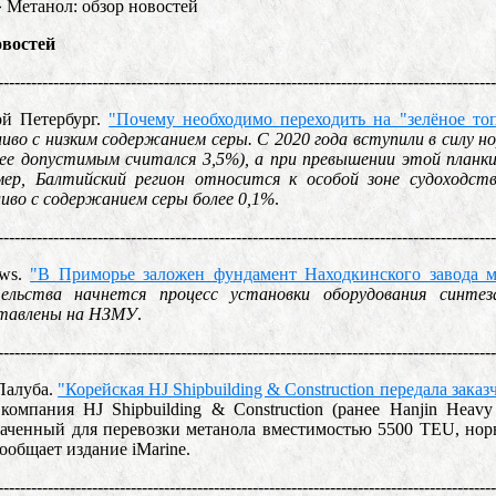
»
Метанол: обзор новостей
овостей
------------------------------------------------------------------------------------------
ой Петербург.
"Почему необходимо переходить на "зелёное то
иво с низким содержанием серы. С 2020 года вступили в силу 
анее допустимым считался 3,5%), а при превышении этой план
ер, Балтийский регион относится к особой зоне судоходств
иво с содержанием серы более 0,1%
.
------------------------------------------------------------------------------------------
ews.
"В Приморье заложен фундамент Находкинского завода 
ельства начнется процесс установки оборудования синте
ставлены на НЗМУ
.
------------------------------------------------------------------------------------------
Палуба.
"Корейская HJ Shipbuilding & Construction передала зак
компания HJ Shipbuilding & Construction (ранее Hanjin Heavy 
наченный для перевозки метанола вместимостью 5500 TEU, нор
ообщает издание iMarine.
------------------------------------------------------------------------------------------