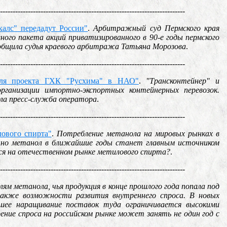
-------------------------------------------------------------------------
алс" передадут России"
.
Арбитражный суд Пермского края
ного пакета акций приватизированного в 90-е годы пермского
общила судья краевого арбитража Татьяна Морозова
.
-------------------------------------------------------------------------
 для проекта ГХК "Русхима" в НАО"
.
"Трансконтейнер" и
рганизации импортно-экспортных контейнерных перевозок.
ла пресс-служба оператора
.
-------------------------------------------------------------------------
ового спирта"
.
Потребление метанола на мировых рынках в
нно метанол в ближайшие годы станет главным источником
тся на отечественном рынке метилового спирта?
.
-------------------------------------------------------------------------
ям метанола, чья продукция в конце прошлого года попала под
также возможности развития внутреннего спроса. В новых
шее наращивание поставок туда ограничивается высокими
ие спроса на российском рынке может занять не один год с