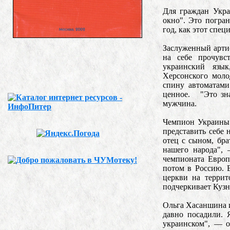
Для граждан Укра
окно". Это погра
год, как этот спец
Заслуженный арти
на себе прочувс
украинский язы
Херсонского моло
спину автоматами
ценное. "Это зна
мужчина.
Чемпион Украины 
представить себе 
отец с сыном, бра
нашего народа",
чемпионата Европ
потом в Россию. 
церкви на террит
подчеркивает Кузн
Ольга Хасаншина и
давно посадили. 
украинском", — о