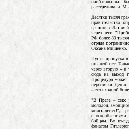
нацбатальоны. "Бы
расстреливали. Мы
Десятки тысяч гра
правительство о
границе с Латвией
через него. "При
РФ более 83 тысяч
отряда пограничн
Оксана Мищенко.
Пункт пропуска в
никакой нет. Тольк
через вторую – в 
сюда на выход г
Процедура может з
переписки. Денис 
– его входной биле
"В Праге – секс 
молодой, амбициоз
много денег!", – 
с оскорблениями
бойцам. Во въезд
фанатом Гитлерюг