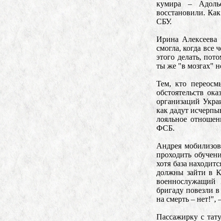
кумира – Адоль
восстановили. Как
СБУ.
Ирина Алексеева 
смогла, когда все 
этого делать, пот
ты же "в мозгах" 
Тем, кто переосм
обстоятельств ок
организаций Укра
как дадут исчерпы
лояльное отношен
ФСБ.
Андрея мобилизов
проходить обучен
хотя база находит
должны зайти в К
военнослужащий 
бригаду повезли в
на смерть – нет!",
Пассажирку с тат