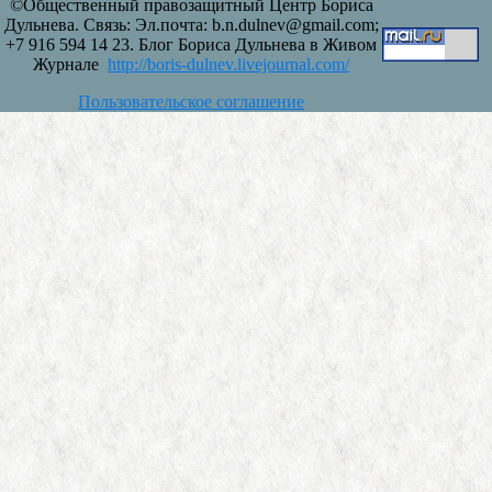
©Общественный правозащитный Центр Бориса
Дульнева. Связь: Эл.почта: b.n.dulnev@gmail.com;
+7 916 594 14 23. Блог Бориса Дульнева в Живом
Журнале
http://boris-dulnev.livejournal.com/
Пользовательское соглашение