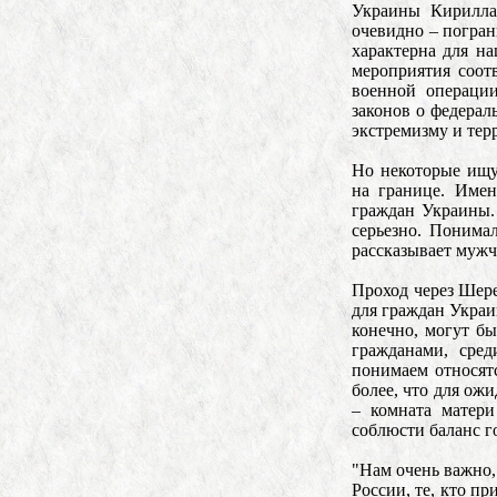
Украины Кирилла 
очевидно – погран
характерна для н
мероприятия соот
военной операции
законов о федера
экстремизму и те
Но некоторые ищу
на границе. Имен
граждан Украины. 
серьезно. Понимал
рассказывает мужч
Проход через Шере
для граждан Украи
конечно, могут бы
гражданами, сре
понимаем относят
более, что для ож
– комната матери
соблюсти баланс г
"Нам очень важно, 
России, те, кто п