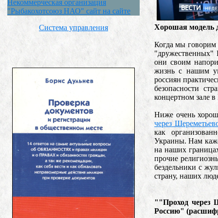
Некоммерческая организация
"Рыбакохотсоюз НАО" сайт на сайте
Хорошая модель д
Система управления
Когда мы говорим 
"дружественных" 
они своим напори
жизнь с нашим у
россиян практичес
безопасности стр
концертном зале в
Ниже очень хорош
через Шереметьев
как организован
Украины. Нам каже
на наших границах
прочие религиозн
бездельники с жу
страну, наших люд
""Проход через 
Россию" (расшиф