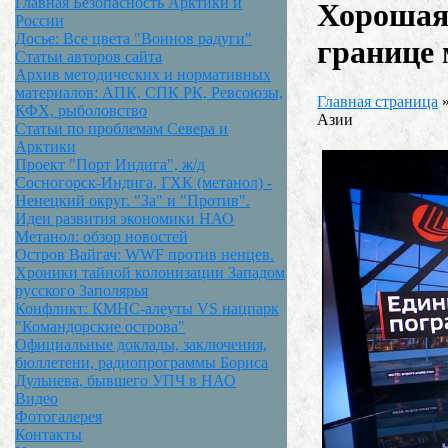
Главная Безопасность Арктики и
Хорошая
России
Досье: Все цвета "Воинов радуги"
границе 
Статьи авторов сайта
Архив методических и нормативных
материалов: АПК, СПК РК, Ревсоюзы,
Главная страница
КФХ, рыболовство
Азии
Статьи по проблемам Севера и
Арктики
Проект "Порт Индига", ж/д
Сосногорск-Индига, ГХК (метанол) -
Ненецкий округ. "За" и "Против".
Идеи развития экономики НАО
Метанол: обзор новостей
Остров Вайгач: WWF против ненцев.
Хроники тайной колонизации Западом
русского Заполярья
Конфликт: КМНС-алеуты VS нацпарк
"Командорские острова"
Официальные доклады, заключения,
бюллетени, радиопрограммы Бориса
Дульнева, бывшего УПЧ в НАО
Видео
Фотогалерея
Контакты