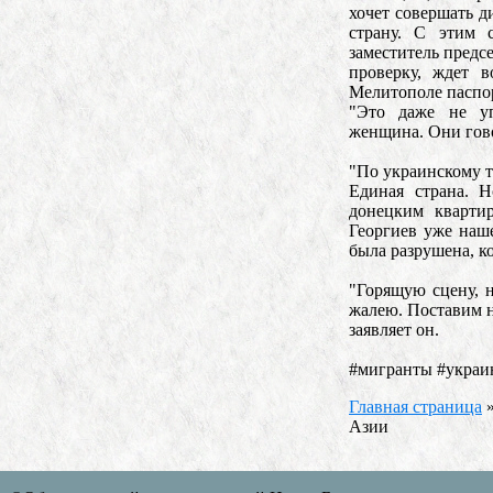
хочет совершать д
страну. С этим 
заместитель предс
проверку, ждет в
Мелитополе паспо
"Это даже не упр
женщина. Они говор
"По украинскому т
Единая страна. Н
донецким кварти
Георгиев уже наше
была разрушена, к
"Горящую сцену, н
жалею. Поставим но
заявляет он.
#мигранты #украи
Главная страница
Азии