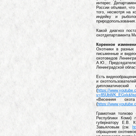
интерес. Департаме
России объявил, что
того, несмотря на 
индейку и рыболо
природопользования.
Какой диагноз пос
охотдепартамента М
Коренное изменени
Охотники в разных 
письменные и видео
охотоведов Ленингра
А.Ю., Председателю
Ленинградской облас
Есть видеообращение
и охотпользователей
дипломатический
(
https://www.youtube
v=85UbWK_EGxk&feat
«Весенняя охот
(
https://www.youtube
Грамотная толково 
Республики Коми) 
губернатору Е.В. 
Завьяловым (см.
h
обращение охотников