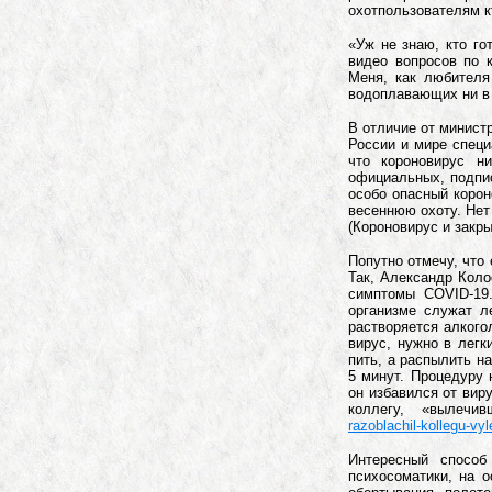
охотпользователям к
«Уж не знаю, кто г
видео вопросов по 
Меня, как любителя
водоплавающих ни в 
В отличие от минист
России и мире спец
что короновирус н
официальных, подпи
особо опасный корон
весеннюю охоту. Нет
(Короновирус и закр
Попутно отмечу, что 
Так, Александр Коло
симптомы COVID-19.
организме служат л
растворяется алкого
вирус, нужно в легк
пить, а распылить н
5 минут. Процедуру 
он избавился от виру
коллегу, «вылечи
razoblachil-kollegu-v
Интересный способ
психосоматики, на 