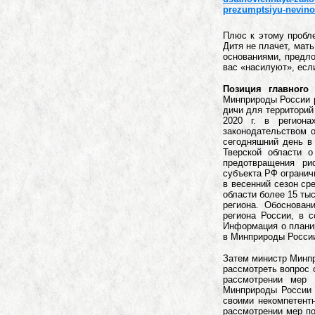
prezumptsiyu-nevino
Плюс к этому пробле
Дитя не плачет, мат
основаниями, предло
вас «насилуют», если
Позиция главного
Минприроды России р
дичи для территорий
2020 г. в регион
законодательством 
сегодняшний день в
Тверской области 
предотвращения ри
субъекта РФ огранич
в весенний сезон ср
области более 15 ты
региона. Обоснован
региона России, в 
Информация о планир
в Минприроды России
Затем министр Минпр
рассмотреть вопрос о
рассмотрении мер 
Минприроды России 
своими некомпетентн
рассмотрении мер п