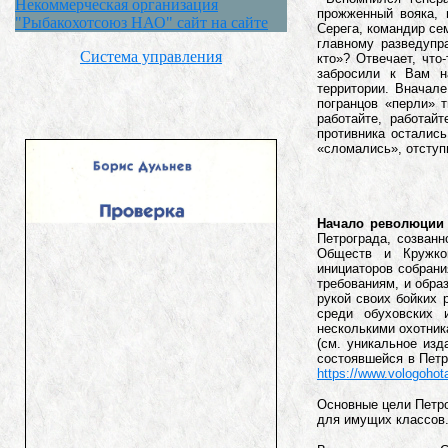
Некоммерческая организация
прожженный вояка, 
"Рыбакохотсоюз НАО" сайт на сайте
Серега, командир се
главному разведупр
Система управления
кто»? Отвечает, что
забросили к Вам н
территории. Вначал
погранцов «перли» т
работайте, работай
противника осталис
«сломались», отсту
Начало революции 
Петрограда, созванн
Обществ и Кружков
инициаторов собрани
требованиям, и обра
рукой своих бойких 
среди обуховских 
несколькими охотник
(см. уникальное из
состоявшейся в Петро
https://www.vologohota
Основные цели Петро
для имущих классов