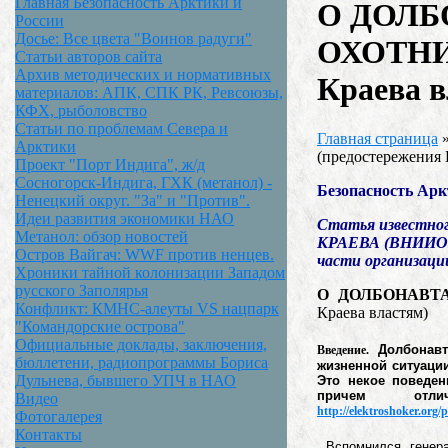
Главная Безопасность Арктики и
О ДОЛБ
России
Досье: Все цвета "Воинов радуги"
ОХОТНИЧ
Статьи авторов сайта
Архив методических и нормативных
Краева в
материалов: АПК, СПК РК, Ревсоюзы,
КФХ, рыболовство
Статьи по проблемам Севера и
Главная страница
Арктики
(предостережения 
Проект "Порт Индига", ж/д
Сосногорск-Индига, ГХК (метанол) -
Безопасность Аркт
Ненецкий округ. "За" и "Против".
Идеи развития экономики НАО
Статья известног
Метанол: обзор новостей
КРАЕВА (ВНИИОЗ, 
Остров Вайгач: WWF против ненцев.
части организации
Хроники тайной колонизации Западом
русского Заполярья
О ДОЛБОНАВТ
Конфликт: КМНС-алеуты VS нацпарк
Краева властям)
"Командорские острова"
Официальные доклады, заключения,
Долбонавт
Введение.
бюллетени, радиопрограммы Бориса
жизненной ситуации
Дульнева, бывшего УПЧ в НАО
Это некое поведен
причем отл
Видео
http://elektroshoker.org
Фотогалерея
Контакты
Вспомнился генера