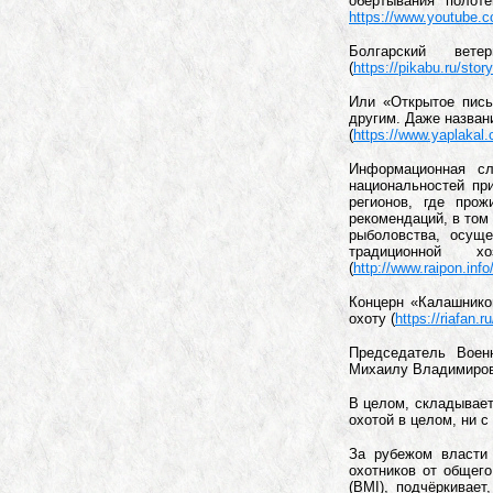
обертывания полот
https://www.youtube
Болгарский вет
(
https://pikabu.ru/st
Или «Открытое пись
другим. Даже назван
(
https://www.yaplakal
Информационная с
национальностей пр
регионов, где про
рекомендаций, в том
рыболовства, осущ
традиционной 
(
http://www.raipon.info
Концерн «Калашнико
охоту (
https://riafan.
Председатель Воен
Михаилу Владимирови
В целом, складывает
охотой в целом, ни с
За рубежом власти 
охотников от общег
(BMI), подчёркивае