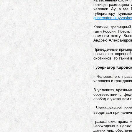
на весеннюю охоту») 
петиция размещена и
человек. Ау, а где
губернатору Куйваш
gubernatoru-kuyvashev
Краткий, зрелищный
гимн России. Потом, 
помянем охоту. Вып
Андрею Александрович
Приведенные примеры
произошел коренной
охотников, то таким 
Губернатор Кировск
- Человек, его пра
человека и гражданин
В условиях чрезвыча
соответствии с фе
свобод с указанием п
Чрезвычайное поло
вводиться при налич
Гражданские права 
необходимо в целях 
других лиц, обеспече