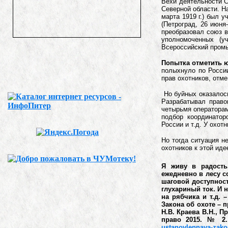
Вехи деятельности Со
Северной области. Н
марта 1919 г.) был 
(Петроград, 26 июня-
преобразовал союз в
уполномоченных (у
Всероссийский промы
Попытка отметить 
полыхнуло по России
прав охотников, отме
Но буйных оказалос
Разрабатывал право
четырьмя операторам
подбор координатор
России и т.д. У охо
Но тогда ситуация н
охотников к этой ид
Я живу в радость
ежедневно в лесу с
шаговой доступност
глухариный ток. И 
на рябчика и т.д. 
Закона об охоте – 
Н.В. Краева В.Н., 
право 2015. № 2. 
ustanovlennaya-zak