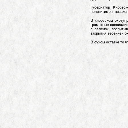
Губернатор Кировс
нелегитимен, незакон
В кировском охотуп
грамотные специалис
с пеленок, воспиты
закрытия весенней о
В сухом остатке то ч