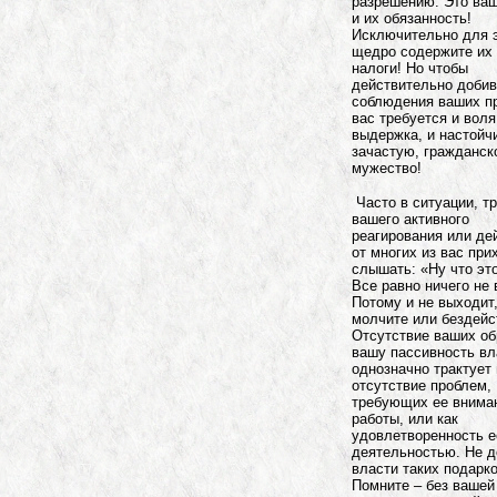
разрешению. Это ваш
и их обязанность!
Исключительно для э
щедро содержите их
налоги! Но чтобы
действительно добив
соблюдения ваших пр
вас требуется и воля
выдержка, и настойчи
зачастую, гражданск
мужество!
Часто в ситуации, 
вашего активного
реагирования или де
от многих из вас при
слышать: «Ну что эт
Все равно ничего не 
Потому и не выходит,
молчите или бездейс
Отсутствие ваших о
вашу пассивность вл
однозначно трактует 
отсутствие проблем,
требующих ее внима
работы, или как
удовлетворенность е
деятельностью. Не д
власти таких подарко
Помните – без вашей