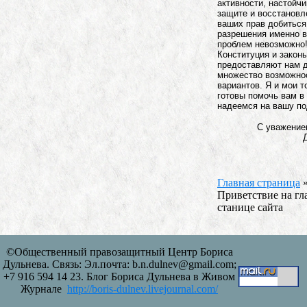
активности, настойчи
защите и восстановл
ваших прав добиться
разрешения именно 
проблем невозможно
Конституция и закон
предоставляют нам д
множество возможно
вариантов. Я и мои 
готовы помочь вам в
надеемся на вашу по
С уважение
Главная страница
Приветствие на гл
станице сайта
©Общественный правозащитный Центр Бориса
Дульнева. Связь: Эл.почта: b.n.dulnev@gmail.com;
+7 916 594 14 23. Блог Бориса Дульнева в Живом
Журнале
http://boris-dulnev.livejournal.com/