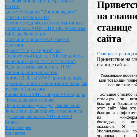
Главная Безопасность Арктики и
Приветс
России
Досье: Все цвета "Воинов радуги"
на главн
Статьи авторов сайта
Архив методических и нормативных
станице
материалов: АПК, СПК РК, Ревсоюзы,
КФХ, рыболовство
сайта
Статьи по проблемам Севера и
Арктики
Проект "Порт Индига", ж/д
Главная страница
Сосногорск-Индига, ГХК (метанол) -
Приветствие на гл
Ненецкий округ. "За" и "Против".
станице сайта
Идеи развития экономики НАО
Метанол: обзор новостей
Уважаемые посети
Остров Вайгач: WWF против ненцев.
мои товарищи прив
Хроники тайной колонизации Западом
вас на этом са
русского Заполярья
Конфликт: КМНС-алеуты VS нацпарк
Большое спасибо «И
столице» за возм
"Командорские острова"
быстро и бесплатно
Официальные доклады, заключения,
этот сайт. Мне это
бюллетени, радиопрограммы Бориса
быстро и эффектив
Дульнева, бывшего УПЧ в НАО
из «информац
Видео
блокады», в ко
оказался. Я – 
Фотогалерея
Уполномоченный п
Контакты
человека в Не