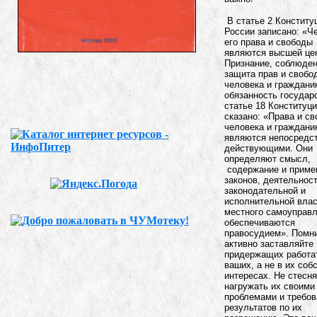
В статье 2 Конститу
России записано: «Ч
его права и свободы
являются высшей це
Признание, соблюден
защита прав и свобо
человека и граждани
обязанность государ
статье 18 Конституц
сказано: «Права и с
человека и граждани
являются непосредс
действующими. Они
определяют смысл,
содержание и приме
законов, деятельнос
законодательной и
исполнительной влас
местного самоуправл
обеспечиваются
правосудием». Помни
активно заставляйте
придержащих работа
ваших, а не в их соб
интересах. Не стесн
нагружать их своими
проблемами и требов
результатов по их