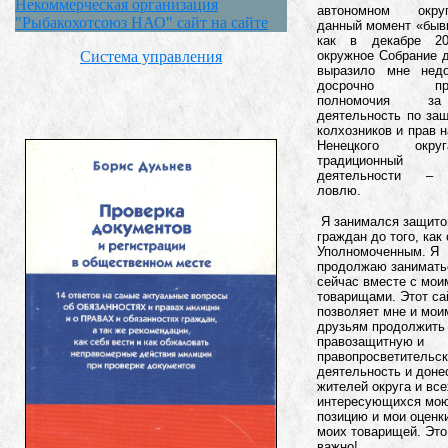
Некоммерческая организация
автономном окр
"Рыбакохотсоюз НАО" сайт на сайте
данный момент «быв
как в декабре 20
окружное Собрание 
Система управления
выразило мне нед
досрочно прек
полномочия 
деятельность по за
колхозников и прав 
Ненецкого окр
традиционны
деятельности –
ловлю.
Я занимался защито
граждан до того, как
Уполномоченным. Я
продолжаю занимать
сейчас вместе с мои
товарищами. Этот са
позволяет мне и мои
друзьям продолжить
правозащитную и
правопросветительс
деятельность и доне
жителей округа и все
интересующихся мо
позицию и мои оценк
моих товарищей. Это
важно!