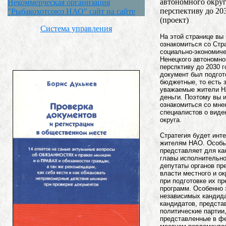
автономного округ
Некоммерческая организация
перспективу до 20
"Рыбакохотсоюз НАО" сайт на сайте
(проект)
Система управления
На этой странице вы
ознакомиться со Стр
социально-экономиче
Ненецкого автономног
перспктиву до 2030 г
документ был подгот
бюджетные, то есть 
уважаемые жители Н
деньги. Поэтому вы 
ознакомиться со мне
специалистов о виде
округа.
Стратегия будет инт
жителям НАО. Особы
представляет для ка
главы исполнительно
депутаты органов пр
власти местного и о
при подготовке их п
программ. Особенно 
независимых кандида
кандидатов, предст
политические партии,
представленные в ф