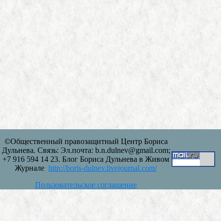
©Общественный правозащитный Центр Бориса
Дульнева. Связь: Эл.почта: b.n.dulnev@gmail.com;
+7 916 594 14 23. Блог Бориса Дульнева в Живом
Журнале
http://boris-dulnev.livejournal.com/
Пользовательское соглашение