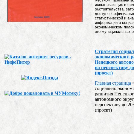
местном парламентах
испытывающих в сил
обстоятельства, зат
доступе к официаль
статистической и ан
информации о социа
экономическом полож
его муниципальных о
Стратегия социал
экономического р
Ненецкого автоно
на перспективу до
(проект)
Главная страница
социально-эконом
развития Ненецко
автономного округ
перспективу до 20
(проект)