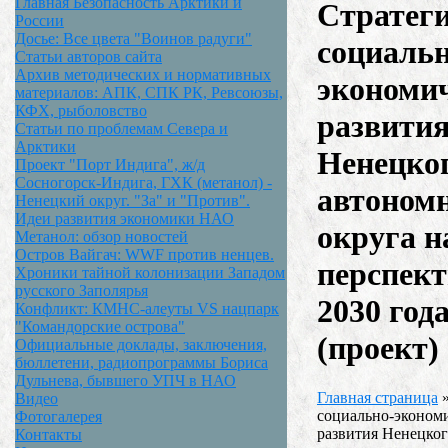
Главная Безопасность Арктики и
Стратег
России
Досье: Все цвета "Воинов радуги"
социальн
Статьи авторов сайта
Архив методических и нормативных
экономи
материалов: АПК, СПК РК, Ревсоюзы,
КФХ, рыболовство
развити
Статьи по проблемам Севера и
Арктики
Ненецко
Проект "Порт Индига", ж/д
Сосногорск-Индига, ГХК (метанол) -
автоном
Ненецкий округ. "За" и "Против".
Идеи развития экономики НАО
округа н
Метанол: обзор новостей
Остров Вайгач: WWF против ненцев.
перспект
Хроники тайной колонизации Западом
русского Заполярья
2030 год
Конфликт: КМНС-алеуты VS нацпарк
"Командорские острова"
(проект)
Официальные доклады, заключения,
бюллетени, радиопрограммы Бориса
Дульнева, бывшего УПЧ в НАО
Главная страница
Видео
социально-эконом
Фотогалерея
развития Ненецко
Контакты