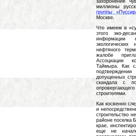
захоронение чу
миллионы русс
группы «Пусси
Москве.
Что имеем в «су
этого эко-дес
информации 
экологических
нефтяного терм
жалобе пригл
Ассоциации к
Таймыра. Как с
подтверждени
допущенных стр
скандала с по
опровергающег
строителями.
Как косвенно сле
и непосредствен
строительство н
районе поселка 
крае, инспектир
еще не начало