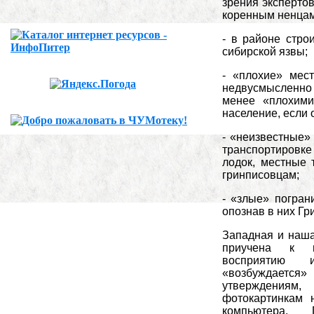
зрения экспертов
коренным ненцам
- в районе стро
сибирской язвы;
- «плохие» мест
недвусмысленно
менее «плохими
население, если 
- «неизвестные»
транспортировке
лодок, местные 
гринписовцам;
- «злые» погран
опознав в них Гр
Западная и наша
приучена к н
восприятию 
«возбуждается» 
утверждениям
фотокартинкам 
компьютера. П