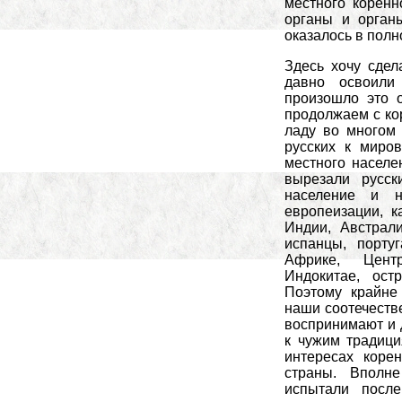
местного коренн
органы и орган
оказалось в полн
Здесь хочу сдел
давно освоили
произошло это 
продолжаем с ко
ладу во многом
русских к миро
местного населе
вырезали русск
население и н
европеизации, к
Индии, Австрали
испанцы, порт
Африке, Цент
Индокитае, ост
Поэтому крайне 
наши соотечеств
воспринимают и 
к чужим традици
интересах коре
страны. Вполн
испытали после