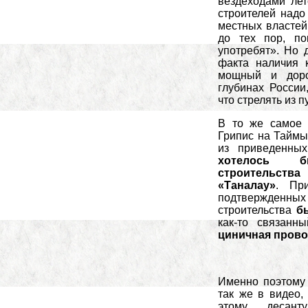
вездеходами лет
строителей надо 
местных властей
до тех пор, п
употребят». Но 
факта наличия 
мощный и доро
глубинах России
что стрелять из 
В то же самое 
Грипис на Таймыр
из приведенны
хотелось б
строительст
«Таналау»
. При
подтвержденных 
строительства
б
как-то связанн
циничная прово
Именно поэтому 
так же в видео,
этому десант