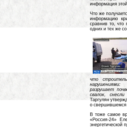
информация этой
Что же получаетс
информацию кри
сравнив то, что
одних и тех же с
что строитель
нарушениями:
разрушает почв
свалок, снесл
Таргулян утвержд
о свершившемся 
В тоже самое вр
«Россия-24» Еле
энергетической 