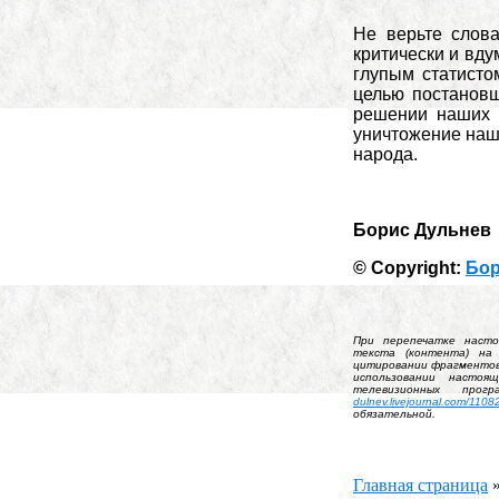
Не верьте слова
критически и вду
глупым статисто
целью постановщ
решении наших 
уничтожение наше
народа.
Борис Дульнев
© Copyright:
Бор
При перепечатке наст
текста (контента) на
цитировании фрагментов 
использовании настоя
телевизионных пр
dulnev.livejournal.com/1108
обязательной.
Главная страница