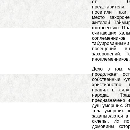
от 06.09
представители
посетили таки 
место захорон
жителей Таймы
фотосессию. Пра
считающих халь
соплеменник
табуированны
посещений в
захоронений. 
иноплеменников.
Дело в том, ч
продолжает ос
собственные кул
христианство,
правил в силу
народа. Тра
предназначено и
душ умерших. Эт
тела умерших н
закапываются в
склепы. Их п
домовины, кото