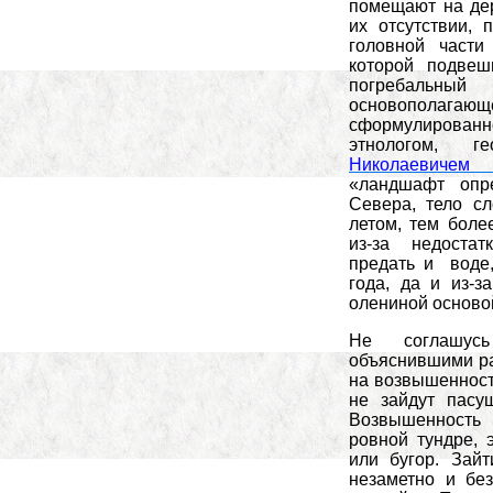
помещают на дер
их отсутствии, 
головной части
которой подвеш
погребальн
основополагающ
сформулированн
этнологом, 
Николаевичем
«ландшафт опр
Севера, тело с
летом, тем боле
из-за недостат
предать и воде,
года, да и из-
олениной осново
Не соглашусь
объяснившими ра
на возвышенностя
не зайдут пасу
Возвышенность
ровной тундре, 
или бугор. Зай
незаметно и бе