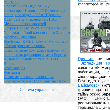
Арктики
коллекторов из Гр
Проект "Порт Индига", ж/д
Сосногорск-Индига, ГХК (метанол) -
Ненецкий округ. "За" и "Против".
Идеи развития экономики НАО
Метанол: обзор новостей
Остров Вайгач: WWF против ненцев.
Хроники тайной колонизации Западом
русского Заполярья
Конфликт: КМНС-алеуты VS нацпарк
"Командорские острова"
Официальные доклады, заключения,
бюллетени, радиопрограммы Бориса
Гринпис
, не мо
Дульнева, бывшего УПЧ в НАО
«Экспедиция «Г
Видео
издании «Коммер
Фотогалерея
публикации, 
Контакты
спецоперацией м
Некоммерческая организация
Речь идет о дес
"Рыбакохотсоюз НАО" сайт на сайте
Байкаловск
(кст
Система управления
гринписовца не
таймырских бере
ОАО «ННК-Тай
реализовывать п
терминала «Тана