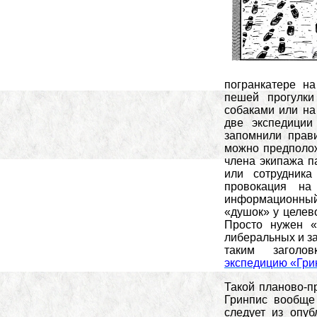
погранкатере н
пешей прогулки
собаками или на 
две экспедици
запомнили прави
можно предполож
члена экипажа п
или сотрудника
провокация на
информационны
«душок» у целево
Просто нужен «
либеральных и з
таким загол
экспедицию «Гри
Такой планово-п
Гринпис вообще 
следует из опуб