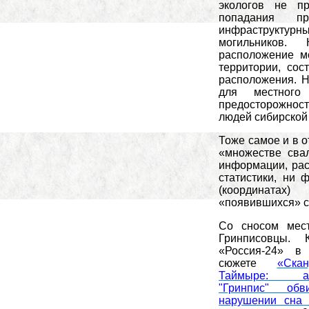
экологов не п
попадания пр
инфраструктурны
могильников.
расположение м
территории, сос
расположения. Н
для местного
предосторожнос
людей сибирской 
Тоже самое и в 
«множестве свал
информации, рас
статистики, ни 
(координатах
«появившихся» с
Со сносом мест
Гринписовцы.
«Россия-24» в
сюжете
«Ска
Таймыре: акт
"Гринпис" об
нарушении сна 