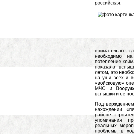
российская.
внимательно сл
необходимо на
потепление клима
показала вспы
летом, это необх
на уши всех и в
«войсковую» опе
МЧС и Вооруже
вспышки и ее по
Подтверждение
нахождении «п
районе строител
упоминания пр
реальных мероп
проблемы в ход