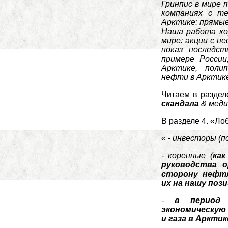
Гринпис в мире
компаниях с т
Арктике: прямые
Наша работа ко
мире: акции с н
показ последс
примере России
Арктике, поли
нефти в Арктик
Читаем в раздел
скандала
& меди
В разделе 4. «Ло
« - инвесторы (
- коренные (
как
руководства о
сторону нефтя
их на нашу поз
-
в период
экономическую
и газа в Аркти