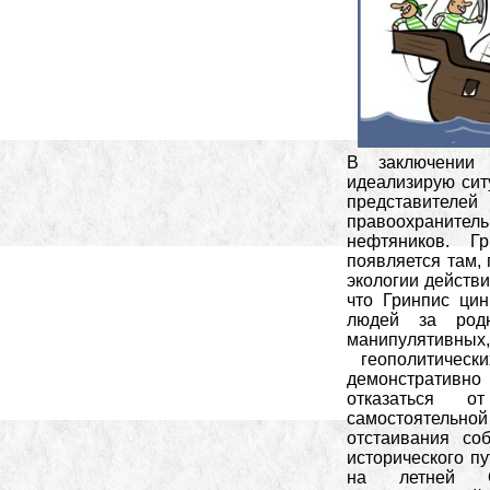
В заключении
идеализирую сит
представител
правоохранитель
нефтяников. Г
появляется там,
экологии действи
что Гринпис цин
людей за род
манипулятивны
геополитически
демонстративно 
отказаться о
самостоятельно
отстаивания со
исторического п
на летней О