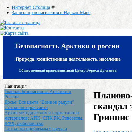
Интернет-Столица
®
Защита прав населения в Нарьян-Маре
Безопасность Арктики и россии
Природа, хозяйственная деятельность, население
Общественный правозащитный Центр Бориса Дульнева
Навигация
Главная Безопасность Арктики и
Планово
России
Досье: Все цвета "Воинов радуги"
скандал 
Статьи авторов сайта
Архив методических и нормативных
Гринпис
материалов: АПК, СПК РК, Ревсоюзы,
КФХ, рыболовство
Статьи по проблемам Севера и
Главная страница