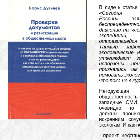
В лиде к статье
«
Сегодня «
России» за
беспрецедентно
давлении на чле
экспедиции,
отправивше
Таймыр зафик
экологические 
утверждают з
испорчены не
признались им
помогать эколог
что пока не в ку
Негодующая 
общественност
западные СМИ, 
очевидно, по 
должны проник
искренним соч
экологам. И как н
- проект нефтян