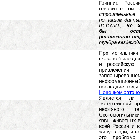
Гринпис Росси
говорит о том,
строительные
по нашим данны
начались
,
но
бы остан
реализацию с
тундра вездехо
Про могильники 
сказано было для
и российскую 
привлечени
запланированно
информационны
последние годы
Ненецком автоном
Является ли 
эксклюзивной пр
нефтяного т
Скотомогильники
язвы животных в
всей России и в
живут люди, и е
это проблема 