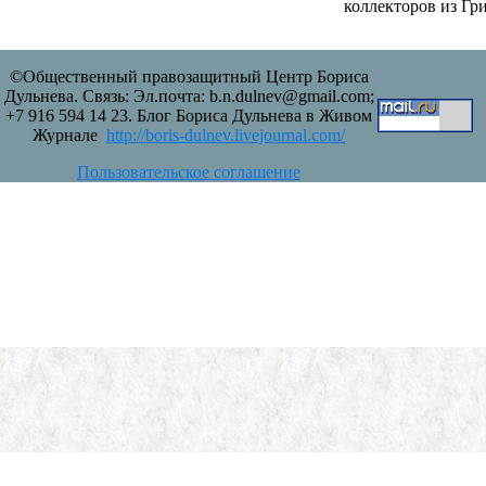
коллекторов из Гр
©Общественный правозащитный Центр Бориса
Дульнева. Связь: Эл.почта: b.n.dulnev@gmail.com;
+7 916 594 14 23. Блог Бориса Дульнева в Живом
Журнале
http://boris-dulnev.livejournal.com/
Пользовательское соглашение