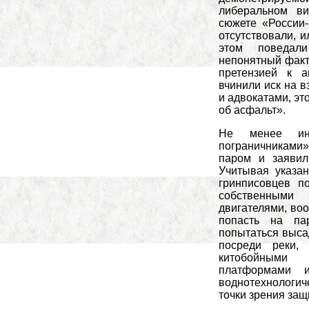
либеральном ви
сюжете «России
отсутствовали, 
этом поведал
непонятный факт
претензией к а
вчинили иск на в
и адвокатами, это
об асфальт».
Не менее ин
пограничниками
паром и заявил
Учитывая указа
гринписовцев п
собственными
двигателями, во
попасть на па
попытаться высад
посреди реки,
китобойными
платформами 
воднотехнологи
точки зрения защ