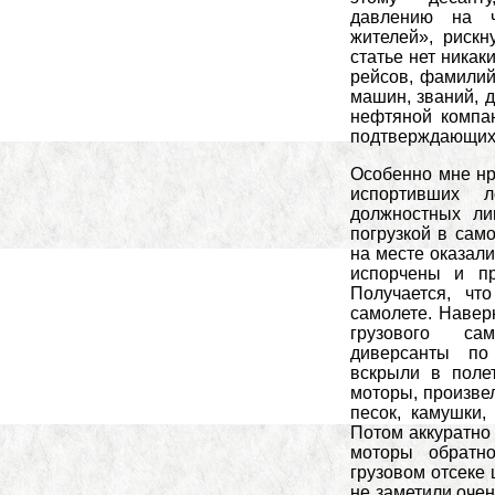
давлению на 
жителей», рискн
статье нет никак
рейсов, фамилий
машин, званий, 
нефтяной компан
подтверждающих 
Особенно мне нр
испортивших 
должностных ли
погрузкой в сам
на месте оказал
испорчены и пр
Получается, чт
самолете. Наверн
грузового са
диверсанты п
вскрыли в полет
моторы, произвел
песок, камушки,
Потом аккуратно 
моторы обратн
грузовом отсеке 
не заметили оче