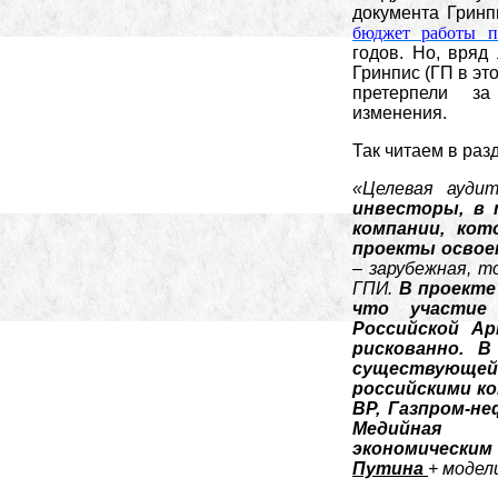
документа Гринп
бюджет работы п
годов. Но, вряд
Гринпис (ГП в эт
претерпели з
изменения.
Так читаем в раз
«Целевая ауди
инвесторы, в
компании
, ко
проекты освое
– зарубежная, т
ГПИ.
В проекте
что
участие
Российской Ар
рискованно.
В 
существующ
российскими ко
ВР, Газпром-не
Медийна
экономически
Путина
+ модел