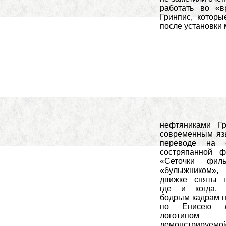
работать во «в
Гринпис, котор
после установки 
нефтяниками Г
современным яз
переводе на 
состряпанной ф
«Сеточки фил
«булыжником»,
движке сняты н
где и когда.
бодрым кадрам 
по Енисею 
логотипом Г
демонстрируе