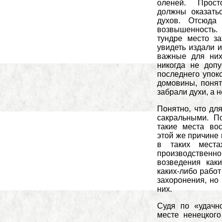
оленей. Прост
должны оказать
духов. Отсюда
возвышенность.
тундре место з
увидеть издали и
важные для них
никогда не допу
последнего упок
домовины, понят
забрали духи, а 
Понятно, что дл
сакральными. П
такие места во
этой же причине 
в таких мест
производственн
возведения как
каких-либо работ
захоронения, но
них.
Судя по «удачн
месте ненецкого