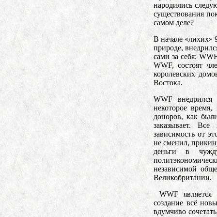
народились следу
существования пок
самом деле?
В начале «лихих» 
природе, внедрил
сами за себя: WWF
WWF, состоят чл
королевских домо
Востока.
WWF внедрился в
некоторое время, 
доноров, как были
заказывает. Все
зависимость от э
не сменил, прикин
деньги в чужд
политэкономическ
независимой общ
Великобритании.
WWF является в
создание всё нов
вдумчиво сочетать