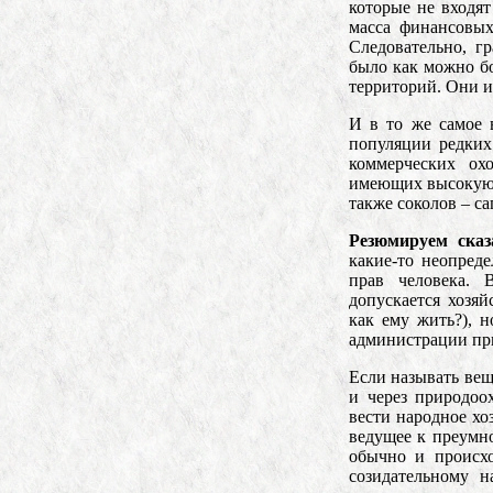
которые не входят
масса финансовых
Следовательно, г
было как можно б
территорий. Они и
И в то же самое 
популяции редких
коммерческих ох
имеющих высокую т
также соколов – са
Резюмируем сказ
какие-то неопред
прав человека.
допускается хозяй
как ему жить?), 
администрации при
Если называть вещ
и через природоо
вести народное хо
ведущее к преумно
обычно и происхо
созидательному н