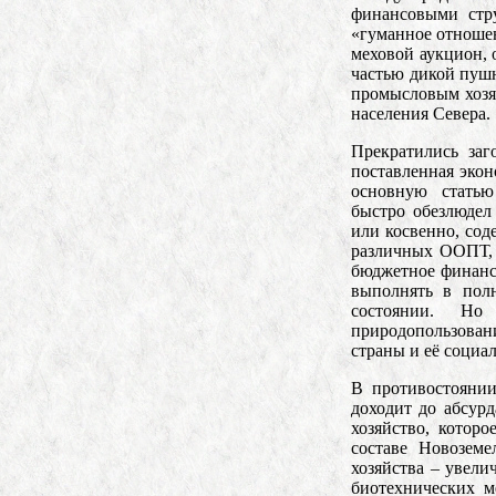
финансовыми стру
«гуманное отношен
меховой аукцион, 
частью дикой пушн
промысловым хозяй
населения Севера.
Прекратились заг
поставленная экон
основную статью
быстро обезлюдел
или косвенно, сод
различных ООПТ, 
бюджетное финанси
выполнять в пол
состоянии. Но
природопользован
страны и её социа
В противостояни
доходит до абсурд
хозяйство, котор
составе Новоземе
хозяйства – увели
биотехнических м