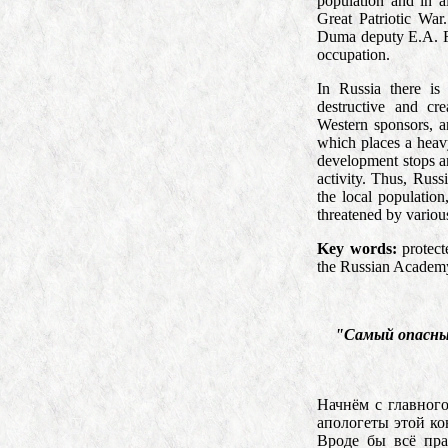
population and in a
Great Patriotic War
Duma deputy E.A. Fe
occupation.
In Russia there is
destructive and cr
Western sponsors, a
which places a heav
development stops a
activity. Thus, Russi
the local population
threatened by variou
Key words:
protect
the Russian Academy
"Самый опасный
Начнём с главного
апологеты этой к
Вроде бы всё пра