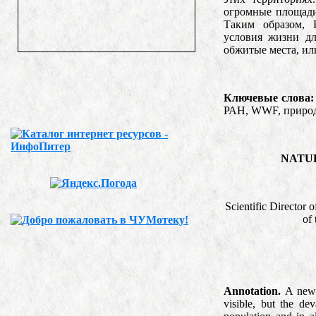
огромные площади
Таким образом, 
условия жизни дл
обжитые места, ил
Ключевые слова:
РАН, WWF, природ
NATU
Scientific Director
of
Annotation.
A new g
visible, but the de