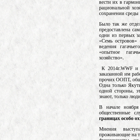
вести их в гармон
рациональной хозя
сохранении среды 
Было так же отде
предоставлена сам
одни из первых з
«Семь островов» 
ведения гагачьег
«опытное гагачь
хозяйство».
К 2014г.WWF и 
заказанной им раб
прочих ООПТ, обще
Одна только Якут
одной стороны, эт
знают, только лю
В начале ноября
общественные с
границах особо о
Мнения выступ
проживающие на т