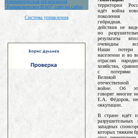
Некоммерческая организация
территории Рос
"Рыбакохотсоюз НАО" сайт на сайте
идёт война нов
поколения
Система управления
гибридная. 
действия не вид
но разрушитель
результаты впо
очевидны все
Наши потери
населении и во в
отраслях народн
хозяйства, сравн
с потерями
Великой
отечественной
войне. Об эт
говорят многие н
Е.А. Фёдоров, н
оккупации.
В стране идёт п
разрушительных 
западных спонсо
которых тяжким бр
этих территориях