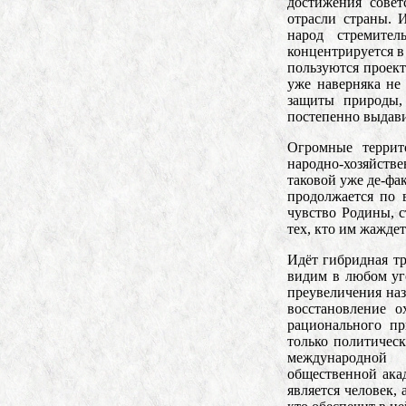
достижения совет
отрасли страны. 
народ стремител
концентрируется в
пользуются проек
уже наверняка не 
защиты природы,
постепенно выдави
Огромные террит
народно-хозяйств
таковой уже де-фа
продолжается по в
чувство Родины, 
тех, кто им жаждет
Идёт гибридная тр
видим в любом уг
преувеличения наз
восстановление о
рационального пр
только политическ
международной 
общественной ака
является человек,