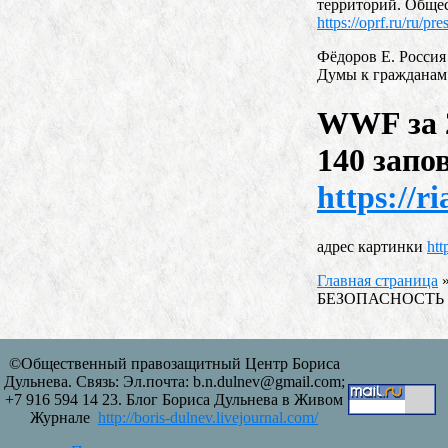
территорий. Общест
https://oprf.ru/ru/pr
Фёдоров Е. Россия
Думы к гражданам
WWF за 2
140 запо
https://r
адрес картинки
ht
Главная страница
БЕЗОПАСНОСТЬ
©Общественный правозащитный Центр Бориса
Дульнева. Связь: Эл.почта: b.n.dulnev@gmail.com;
+7 916 594 14 23. Блог Бориса Дульнева в Живом
Журнале
http://boris-dulnev.livejournal.com/