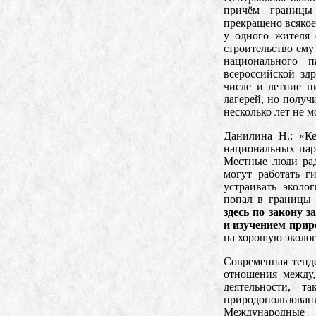
причём границы
прекращено всякое
у одного жителя 
строительство ему
национального 
всероссийской зд
числе и летние п
лагерей, но получ
несколько лет не 
Данилина Н.: «К
национальных пар
Местные люди рад
могут работать г
устраивать эколо
попал в границы 
здесь по закону 
и изучением при
на хорошую эколо
Современная тенд
отношения между,
деятельности, 
природопользован
Международные 