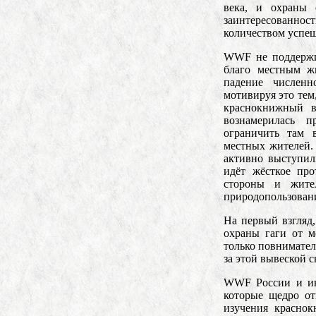
века, и охраны 
заинтересованнос
количеством успеш
WWF не поддержив
благо местным жи
падение численн
мотивируя это тем,
краснокнижный в
вознамерилась п
ограничить там 
местных жителей.
активно выступил
идёт жёсткое п
стороны и жите
природопользовани
На первый взгляд
охраны гаги от м
только повнимател
за этой вывеской 
WWF России и инс
которые щедро о
изучения красно