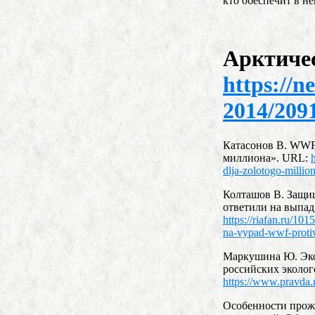
кто обеспечит в н
Арктиче
https://n
2014/2091
Катасонов В. WWF 
миллиона». URL:
dlja-zolotogo-milli
Колташов В. Защищ
ответили на выпа
https://riafan.ru/101
na-vypad-wwf-proti
Маркушина Ю. Эко
российских эколог
https://www.pravda.
Особенности прож