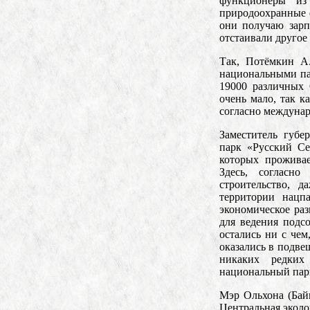
функционеры из
природоохранные 
они получаю зарп
отстаивали другое
Так, Потёмкин А
национальными па
19000 различных
очень мало, так к
согласно междуна
Заместитель губе
парк «Русский Се
которых проживае
Здесь, согласн
строительство, 
территории нацпа
экономическое раз
для ведения подс
остались ни с чем
оказались в подве
никаких редких
национальный пар
Мэр Ольхона (Байк
Центральная эколо