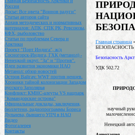
Главная Безопасность Арктики и
ПРИРОД
России
Досье: Все цвета "Воинов радуги"
НАЦИО
Статьи авторов сайта
Архив методических и нормативных
БЕЗОП
материалов: АПК, СПК РК, Ревсоюзы,
КФХ, рыболовство
Статьи по проблемам Севера и
Главная страница
Арктики
БЕЗОПАСНОСТЬ
Проект "Порт Индига", ж/д
Сосногорск-Индига, ГХК (метанол) -
Безопасность Аркт
Ненецкий округ. "За" и "Против".
Идеи развития экономики НАО
УДК 502.72
Метанол: обзор новостей
Остров Вайгач: WWF против ненцев.
Хроники тайной колонизации Западом
русского Заполярья
ПРИРОД
Конфликт: КМНС-алеуты VS нацпарк
"Командорские острова"
Официальные доклады, заключения,
научный рук
бюллетени, радиопрограммы Бориса
малочисленно
Дульнева, бывшего УПЧ в НАО
Видео
Ненецкий автон
Фотогалерея
Контакты
Аннотация.
Н