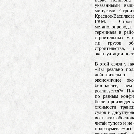
указанными выш
минусами. Строит
Красное-Василков
ГКМ. Строи
метанолопровода.
терминала в райо
строительных мат
т.п. грузов, о
строительства
эксплуатации пос
В этой связи у на
«Вы реально пола
действительно 
экономичнее, эк
безопаснее, че
реализуется?». По
по разным конфи
были произведены
стоимости транс
судов и дноуглубл
всех этих обоснов
читай тупого и не
подразумеваемо
контексте этой 