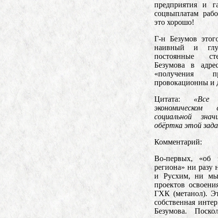
предприятия и г
соцвыплатам рабо
это хорошо!
Г-н Безумов этог
наивный и глу
постоянные сте
Безумова в адре
«получения пр
провокационны и 
Цитата:
«Все
экономическом
социальной зна
обёртка этой зада
Комментарий:
Во-первых, «об 
региона» ни разу 
и Русхим, ни мы
проектов освоени
ГХК (метанол). Э
собственная инте
Безумова. Поско