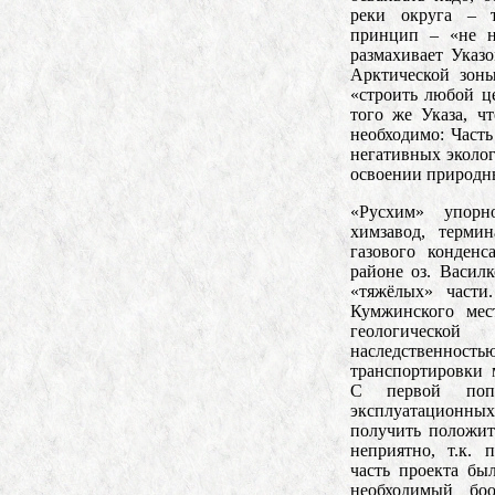
реки округа – 
принцип – «не н
размахивает Указ
Арктической зоны
«строить любой це
того же Указа, ч
необходимо: Часть
негативных эколо
освоении природн
«Русхим» упорн
химзавод, терми
газового конден
районе оз. Василк
«тяжёлых» части
Кумжинского мес
геологическо
наследственно
транспортировки 
С первой попы
эксплуатацион
получить положи
неприятно, т.к. 
часть проекта бы
необходимый боо