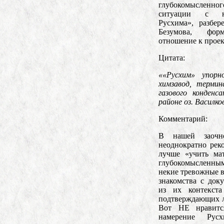
глубокомысленн
ситуации с н
Русхима», разбе
Безумова, фор
отношение к проек
Цитата:
««Русхим» упорн
химзавод, терми
газового конден
районе оз. Василко
Комментарий:
В нашей заочн
неоднократно рек
лучше «учить мат
глубокомысленн
некие тревожные 
знакомства с док
из их контекста
подтверждающих л
Вот НЕ нравитс
намерение Рус