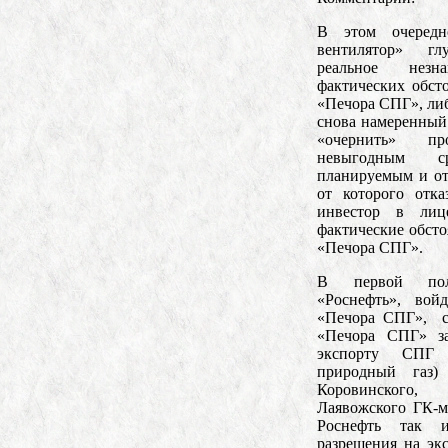
В этом очередн
вентилятор» г
реальное незн
фактических обсто
«Печора СПГ», либ
снова намеренный
«очернить» п
невыгодным с
планируемым и от
от которого отка
инвестор в лиц
фактические обсто
«Печора СПГ».
В первой пол
«Роснефть», вой
«Печора СПГ», со
«Печора СПГ» за
экспорту СПГ
природный газ)
Коровинского
Лаявожского ГК-
Роснефть так 
разрешения на эк