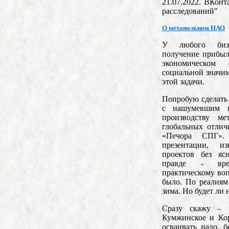
21.07.2022. ВКонт
расследований"
О метанольном НАО
У любого бизн
получение прибыл
экономическом
социальной значим
этой задачи.
Попробую сделать
с нашумевшим п
производству м
глобальных отлич
«Печора СПГ».
презентации, из
проектов без яс
правде - вре
практическому во
было. По реалиям
зима. Но будет ли 
Сразу скажу – 
Кумжинское и Ко
осваивать надо, б