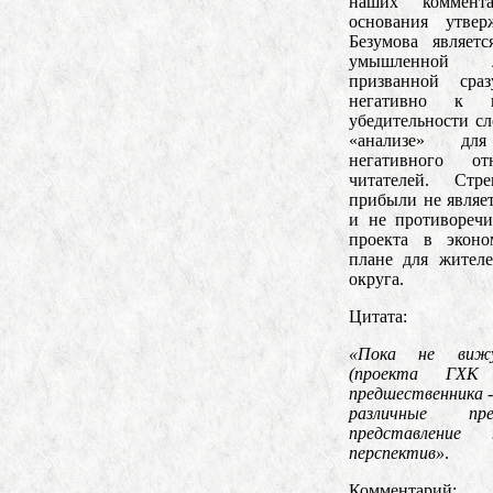
наших коммент
основания утвер
Безумова являет
умышленной л
призванной сраз
негативно к 
убедительности с
«анализе» для
негативного о
читателей. Ст
прибыли не являе
и не противоречи
проекта в эконо
плане для жител
округа.
Цитата:
«Пока не вижу
(проекта ГХК
предшественника 
различные пре
представление
перспектив»
.
Комментарий: