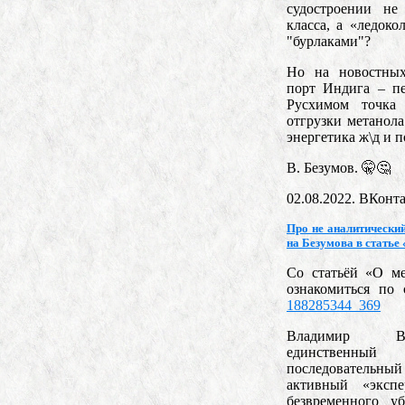
судостроении не
класса, а «ледок
"бурлаками"?
Но на новостных
порт Индига – пе
Русхимом точка 
отгрузки метанола
энергетика ж\д и 
В. Безумов. 🤫🤔
02.08.2022. ВКонт
Про не аналитический
на Безумова в стать
Со статьёй «О м
ознакомиться по
188285344_369
Владимир Ва
единствен
последовательный
активный «эксп
безвременного у