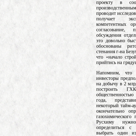
проекту в соо
производственны
проводит исследов
получает экс
компетентных ор
согласование, 
обсуждения отдел
это довольно быс
обоснованы рит
стенания г-на Безу
что «начало стр
прийтись на гряд
Напомним, что
инвесторы предпо
на добычу в 2 млр
построить Г
общественностью
года, предста
некоторый тайм-ау
окончательно оп
газохимического
Русхиму нужно
определиться с
выбрать один из