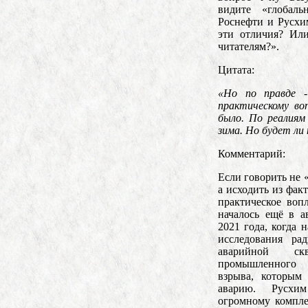
видите «глобаль
Роснефти и Русхи
эти отличия? Ил
читателям?».
Цитата:
«Но по правде -
практическому во
было. По реалиям
зима. Но будет ли
Комментарий:
Если говорить не «
а исходить из факт
практическое воп
началось ещё в а
2021 года, когда
исследования ра
аварийной с
промышленного
взрыва, которым
аварию. Русхи
огромному компл