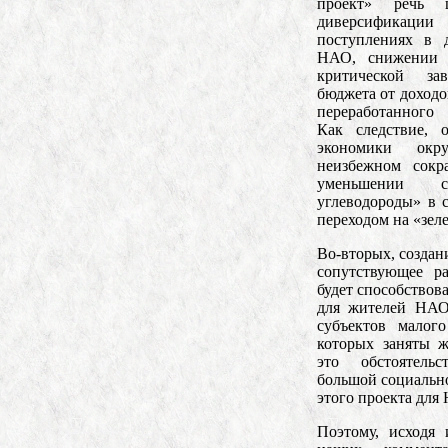
проект» речь 
диверсификаци
поступлениях в 
НАО, снижении ч
критической за
бюджета от доходо
переработанного
Как следствие, 
экономики ок
неизбежном сокр
уменьшении 
углеводороды» в с
переходом на «зел
Во-вторых, создан
сопутствующее р
будет способствов
для жителей НАО
субъектов малог
которых заняты 
это обстоятельс
большой социальн
этого проекта для 
Поэтому, исходя