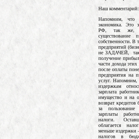
Наш комментарий:
Напомним, что
экономика. Это 
РФ, так же, 
существование 
собственности. В 
предприятий (бизн
не ЗАДАЧЕЙ, так
получение прибыл
части дохода этих
после оплаты поне
предприятия на п
услуг. Напомним,
издержкам отно
зарплата работни
имущество и на о
возврат кредитов 
за пользование
зарплаты работн
налоги. Остав
облагается нал
меньше издержки 
налогов в бюдж