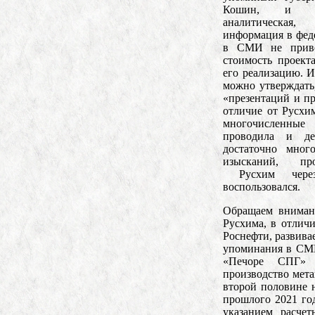
Кошин, и пу
аналитическая,
информация в фе
в СМИ не приво
стоимость проект
его реализацию. 
можно утверждать,
«презентаций и пр
отличие от Русхим
многочисленны
проводила и де
достаточно мног
изысканий, пр
Русхим чере
воспользовался.
Обращаем вниман
Русхима, в отлич
Роснефти, развива
упоминания в СМИ
«Печоре СПГ» 
производство мет
второй половине н
прошлого 2021 го
указанием расче