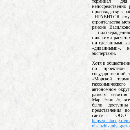
терминал для
непосредственно
производству в ра
НРАВИТСЯ ему е
строительства мет
районе Василко
подтвержденна
никакими расчета
ни сделанными ка
«диванными», 
экспертами.
Хотя к обществен
по проектной 
государственной 
«Морской терми
газохимического
автономном округ
рамках развития
Мар. Этап 2», вс
были доступны
представления в
сайте ООО
https://platoeng.ru/m
obsluzhivaniya-gaz