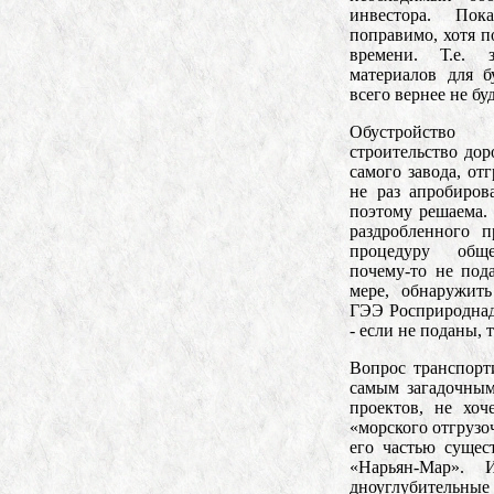
инвестора. По
поправимо, хотя п
времени. Т.е. 
материалов для 
всего вернее не буд
Обустройств
строительство дор
самого завода, от
не раз апробиров
поэтому решаема. 
раздробленного 
процедуру обще
почему-то не по
мере, обнаружит
ГЭЭ Росприроднадз
- если не поданы, 
Вопрос транспорт
самым загадочным
проектов, не хоч
«морского отгрузо
его частью сущес
«Нарьян-Мар». 
дноуглубительны