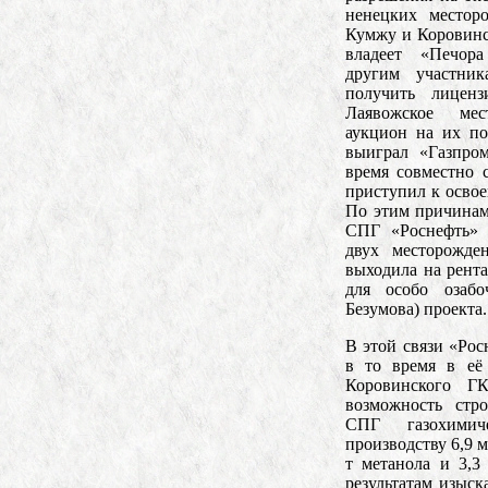
ненецких местор
Кумжу и Коровинс
владеет «Печор
другим участник
получить лицен
Лаявожское ме
аукцион на их п
выиграл «Газпро
время совместно 
приступил к осво
По этим причинам
СПГ «Роснефть» о
двух месторожде
выходила на рента
для особо озабо
Безумова) проекта.
В этой связи «Рос
в то время в её
Коровинского ГК
возможность стро
СПГ газохимич
производству 6,9 м
т метанола и 3,3
результатам изыск