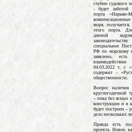
глубин судового 
- будет заботой
порта «Нарьян-
компенсационные 
моря, получается
этого порта. Д
данной заду
законодатель
специальное Пост
РФ по морскому 
заявлено, ест
взаимодейств
04.03.2022 г. с 
содержит - «Рус
общественности.
Вопрос наличия 
круглогодичной т
– пока без ясных п
конструкции и в к
будет построен – 
дело нескольких ле
Правда есть под
проекта. Новое, к