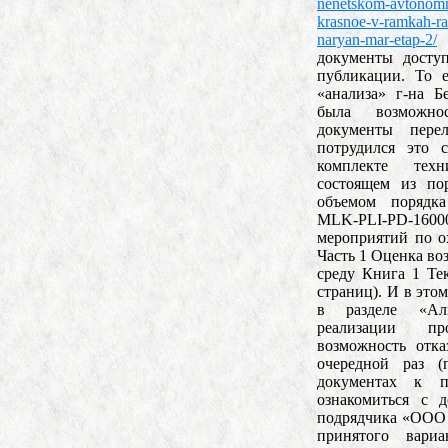
nenetskom-avtonomn
krasnoe-v-ramkah-ra
naryan-mar-etap-2/
с
документы досту
публикации. То е
«анализа» г-на 
была возможно
документы пере
потрудился это 
комплекте техн
состоящем из по
объемом порядк
MLK-PLI-PD-160
мероприятий по 
Часть 1 Оценка в
среду Книга 1 Тек
страниц). И в этом
в разделе «Аль
реализации про
возможность отка
очередной раз 
документах к п
ознакомиться с 
подрядчика «ООО
принятого вари