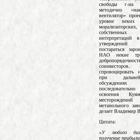
свободы г-на Б
методично «на
вентилятор» про
уровне неких 
морализаторских,
собственны
интерпретаций 
утверждений и
постараться зар
НАО некие тр
добропорядочн
соинвесторов
спровоцировать 
при дальней
обсуждениях о
последовательно
освоения Кум
месторождени
метанольного зав
делает Владимир В
Цитата:
«У любого биз
получение прибыли