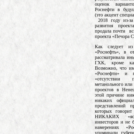
оценок вариан
Роснефти в буд
(это акцент специа
2018 году из-за
развития проек
продала почти вс
проекта «Печора 
Как следует и
«Роснефть», в о
рассматривала ин
ГХК, кроме ка
Возможно, что и
«Роснефти» и 
«отсутствии п
метанольного или
проектов в Нене
этой причине ни
никаких официа
представлений п
которых говорит
НИКАКИХ «яс
инвесторов и не б
намерениях «Р
упоминали губе