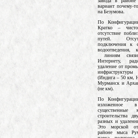
завода в районе
вариант почему-то
на Безумова.
По Конфигураци
Кратко – чисто
отсутствие побли
путей. Отсут
подключения к с
водоотведения, 
линиям связи 
Интернету, рад
удаление от пром
инфраструктуры
(Индига – 50 км, 
Мурманск и Архан
(не км).
По Конфигураци
изложенное 
существенные м
строительства д
разных и удаленн
Это морской от
районе мыса Рум
парка, полигон