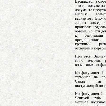
Василково, вклю
тексте документ
документе предста
анализа возмо
вариантов. Впол
анализ альтерн
произведен отдель
объеме, но, эти д
к реализации
представлялись
краткими резю
отсылаем к первои
При этом Вариан
свою очередь р
возможных конфиг
Конфигурация 1 
терминал на по
Сырье – газ с
поступающий по т
Конфигурация 2 
Чешской губы.
метанол поступа