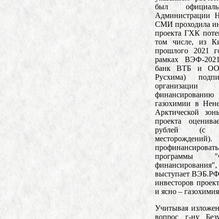
был официал
Администрации Н
СМИ проходила ин
проекта ГХК поте
том числе, из К
прошлого 2021 
рамках ВЭФ-2021
банк ВТБ и ООО
Русхима) подп
организации 
финансировани
газохимии в Нен
Арктической зон
проекта оценива
рублей (с у
месторождений)
профинансироват
программы "Ф
финансирования
выступает ВЭБ.РФ
инвесторов проек
и ясно – газохимия
Учитывая изложен
вопрос г-ну Без