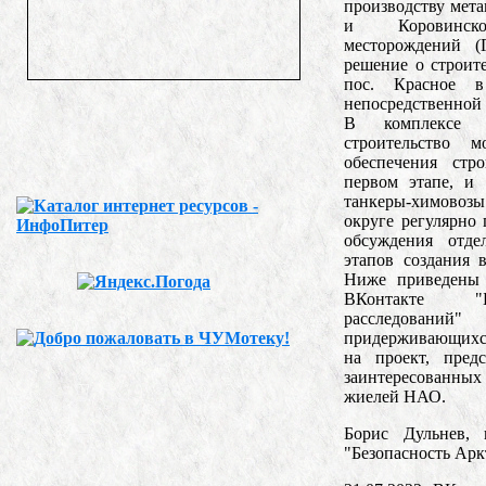
производству мета
и Коровинског
месторождений (
решение о строит
пос. Красное 
непосредственной 
В комплексе 
строительство м
обеспечения стр
первом этапе, и 
танкеры-химовоз
округе регулярно
обсуждения отде
этапов создания 
Ниже приведены 
ВКонтакте "Б
расследований"
придерживающихся
на проект, пред
заинтересованных 
жиелей НАО.
Борис Дульнев, 
"Безопасность Арк